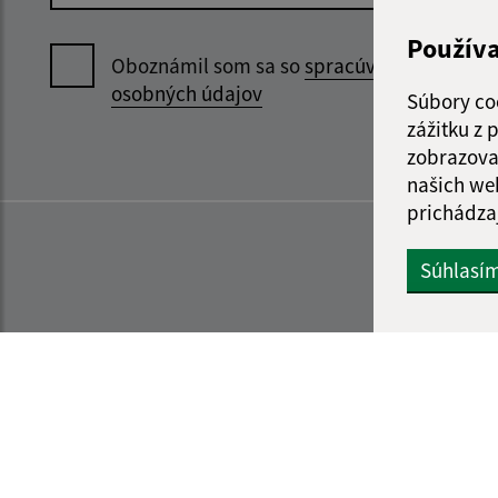
Použív
Oboznámil som sa so
spracúvaním
osobných údajov
Súbory co
zážitku z
zobrazova
našich we
prichádza
Súhlasí