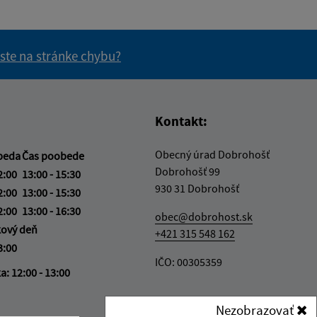
 ste na stránke chybu?
vás užitočné?
e pre vás užitočné?
Kontakt:
Obecný úrad Dobrohošť
beda
Čas poobede
Dobrohošť 99
2:00
13:00 - 15:30
930 31 Dobrohošť
2:00
13:00 - 15:30
2:00
13:00 - 16:30
obec@dobrohost.sk
kový deň
+421 315 548 162
3:00
IČO: 00305359
ka:
12:00 - 13:00
Nezobrazovať