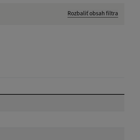
Rozbaliť obsah filtra
Dátum zverejnenia od:
Reset