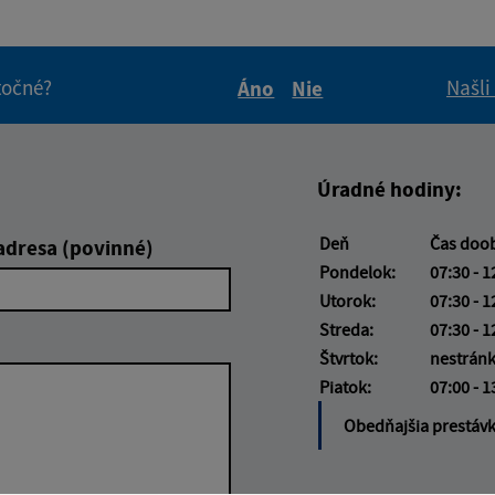
itočné?
Našli
Áno
Nie
Boli tieto informácie pre 
Boli tieto informáci
Úradné hodiny:
Deň
Čas doo
adresa (povinné)
Pondelok:
07:30 - 1
Utorok:
07:30 - 1
Streda:
07:30 - 1
Štvrtok:
nestrán
Piatok:
07:00 - 1
Obedňajšia prestáv