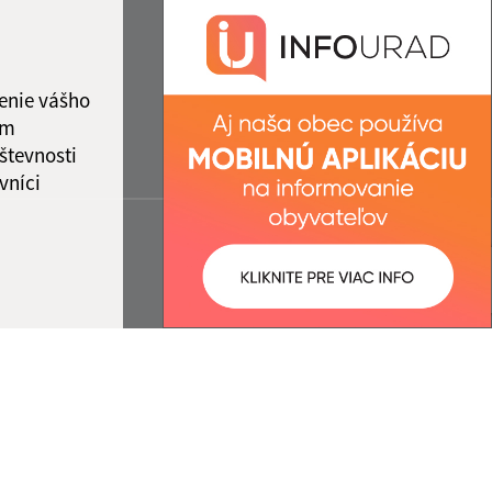
enie vášho
ám
števnosti
vníci