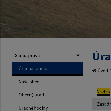
Úra
Samospráva
Úradná tabuľa
Úvod
Naša obec
Všetko
Obecný úrad
Zasadn
Úradné hodiny