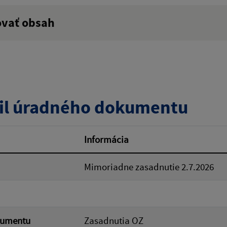
ovať obsah
:
Popis:
zverejnenia do:
il úradného dokumentu
ovať
Informácia
Mimoriadne zasadnutie 2.7.2026
kumentu
Zasadnutia OZ