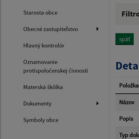
Starosta obce
Filtr
Názov
Obecné zastupiteľstvo
späť
Hlavný kontrolór
Dátum 
Oznamovanie
Deta
protispoločenskej činnosti
Filtr
Položka
Materská škôlka
Názov
Dokumenty
Popis
Symboly obce
Typ do