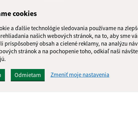
ame cookies
Google reCaptcha Response
Odoslať správu
okie a ďalšie technológie sledovania používame na zlepš
 prehliadania našich webových stránok, na to, aby sme v
li prispôsobený obsah a cielené reklamy, na analýzu náv
bových stránok a na pochopenie toho, odkiaľ naši návšte
jú.
Zmeniť moje nastavenia
m
Odmietam