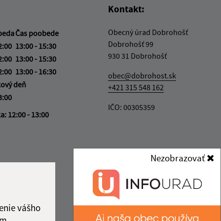
Kontakt:
Obecný úrad Dobrohošť
beda
Čas poobede
Dobrohošť 99
2:00
13:00 - 15:30
930 31 Dobrohošť
2:00
13:00 - 15:30
2:00
13:00 - 16:30
obec@dobrohost.sk
kový deň
+421 315 548 162
3:00
IČO: 00305359
ka:
12:00 - 13:00
Nezobrazovať
enie vášho
ám