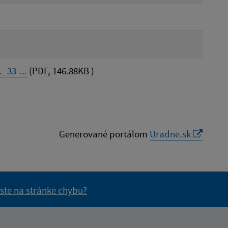
_33-...
(PDF, 146.88KB )
Generované portálom
Uradne.sk
 ste na stránke chybu?
vás užitočné?
e pre vás užitočné?