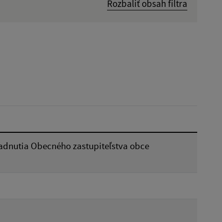
Rozbaliť obsah filtra
Dátum zverejnenia od:
Reset
sadnutia Obecného zastupiteľstva obce