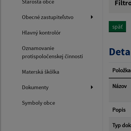
Starosta obce
Filtr
Názov
Obecné zastupiteľstvo
späť
Hlavný kontrolór
Dátum 
Oznamovanie
Deta
protispoločenskej činnosti
Filtr
Položka
Materská škôlka
Názov
Dokumenty
Symboly obce
Popis
Typ do