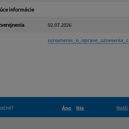
úce informácie
verejnenia
02.07.2026
oznamenie_o_oprave_uznesenia_c.
itočné?
Našli
Áno
Nie
Boli tieto informácie pre 
Boli tieto informáci