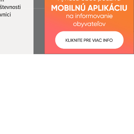
števnosti
vníci
ované:
Správca obsahu:
12:21 hod.
Správca obsahu je Obec