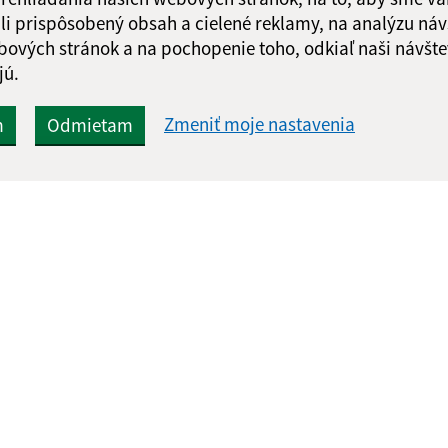
li prispôsobený obsah a cielené reklamy, na analýzu náv
bových stránok a na pochopenie toho, odkiaľ naši návšte
jú.
Zmeniť moje nastavenia
m
Odmietam
Rýchle odkazy:
Aktualiz
nku
Aktuality
03.08.2026 