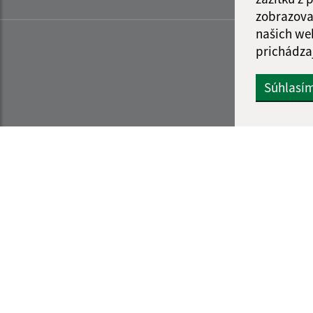
zobrazova
našich we
prichádza
Súhlasí
Informácie o stránke:
Navigácia:
Vyhlásenie o prístupnosti
Vytlačiť aktuálnu strá