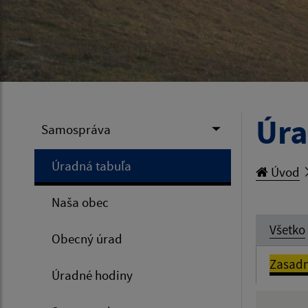
Úra
Samospráva
Úradná tabuľa
Úvod
Naša obec
Všetko
Obecný úrad
Zasadn
Úradné hodiny