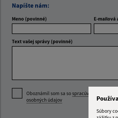
Napíšte nám:
Meno (povinné)
E-mailová 
Text vašej správy (povinné)
Oboznámil som sa so
spracúvaním
Použív
osobných údajov
Súbory co
zážitku z