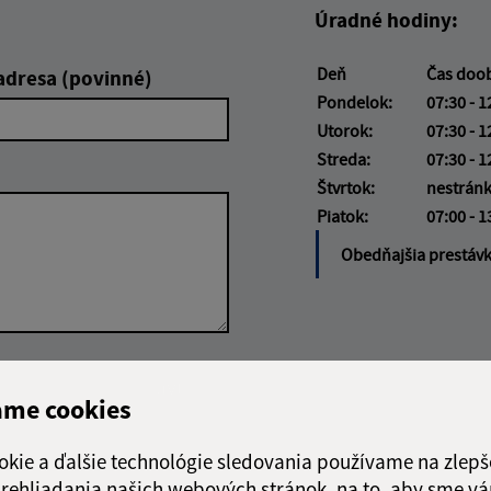
Úradné hodiny:
Deň
Čas doo
adresa (povinné)
Pondelok:
07:30 - 1
Utorok:
07:30 - 1
Streda:
07:30 - 1
Štvrtok:
nestrán
Piatok:
07:00 - 1
Obedňajšia prestáv
Google reCaptcha Response
Odoslať správu
ame cookies
okie a ďalšie technológie sledovania používame na zlepš
 prehliadania našich webových stránok, na to, aby sme v