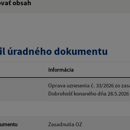
ovať obsah
:
Popis:
zverejnenia do:
il úradného dokumentu
ovať
Informácia
Oprava uznesenia č. 33/2026 zo za
Dobrohošť konaného dňa 28.5.2026
kumentu
Zasadnutia OZ