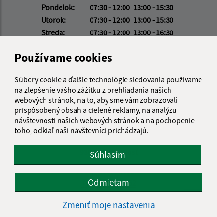
Pondelok:
07:30 - 12:00
13:00 - 15:30
Utorok:
07:30 - 12:00
13:00 - 15:30
Streda:
07:30 - 12:00
13:00 - 16:30
Štvrtok:
nestránkový deň
Používame cookies
Piatok:
07:00 - 13:00
Obedňajšia prestávka:
12:00 - 13:00
Súbory cookie a ďalšie technológie sledovania používame
na zlepšenie vášho zážitku z prehliadania našich
webových stránok, na to, aby sme vám zobrazovali
Kontakt:
prispôsobený obsah a cielené reklamy, na analýzu
návštevnosti našich webových stránok a na pochopenie
Obecný úrad Dobrohošť
toho, odkiaľ naši návštevníci prichádzajú.
Dobrohošť 99
930 31 Dobrohošť
Súhlasím
obec@dobrohost.sk
Odmietam
+421 315 548 162
IČO: 00305359
Zmeniť moje nastavenia