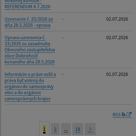
volebnej komisie -
REFERENDUM 4.7.2026
Uznesenie č. 33/2026 zo
-
02.07.2026
dňa 28.5.2026 - oprava
Oprava uznesenia č.
-
02.07.2026
33/2026 zo zasadnutia
Obecného zastupiteľstva
obce Dobrohošť
konaného dňa 28.5.2026
Informácie o práve voliť a
-
01.07.2026
práva byť volený do
orgánov do samosprávy
obcí a do orgánov
samosprávnych krajov
RSS
1
2
...
18