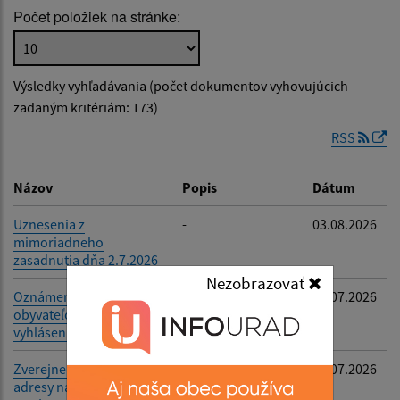
Počet položiek na stránke:
Popis:
Výsledky vyhľadávania (počet dokumentov vyhovujúcich
Dátum zverejnenia od:
zadaným kritériám: 173)
RSS
Dátum zverejnenia do:
Názov
Popis
Dátum
Uznesenia z
-
03.08.2026
mimoriadneho
Filtrovať
Reset
zasadnutia dňa 2.7.2026
Nezobrazovať
Oznámenie o počte
-
30.07.2026
obyvateľov ku dňu
vyhlásenia volieb
Zverejnenie e-mailovej
-
23.07.2026
adresy na doručenie