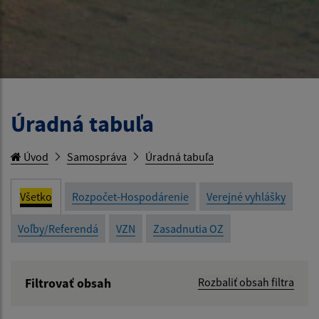
Úradná tabuľa
Úvod
Samospráva
Úradná tabuľa
Všetko
Rozpočet-Hospodárenie
Verejné vyhlášky
Voľby/Referendá
VZN
Zasadnutia OZ
Filtrovať obsah
Rozbaliť obsah filtra
Názov: