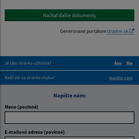
Načítať ďalšie dokumenty
Generované portálom
Uradne.sk
Je táto stránka užitočná?
Áno
Nie
Boli tieto 
Boli 
Našli ste na stránke chybu?
Napíšte nám
Napíšte nám:
Meno (povinné)
E-mailová adresa (povinné)