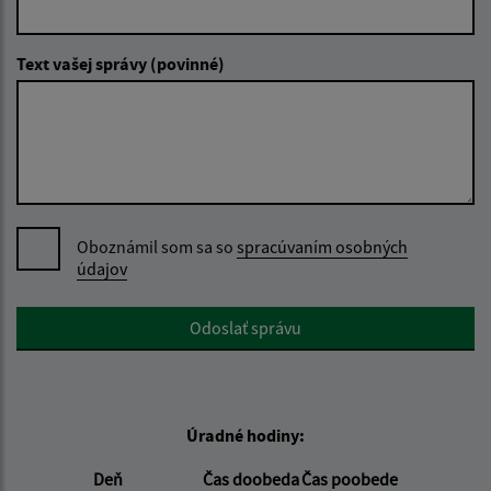
Text vašej správy (povinné)
Oboznámil som sa so
spracúvaním osobných
údajov
Google reCaptcha Response
Odoslať správu
Úradné hodiny:
Deň
Čas doobeda
Čas poobede