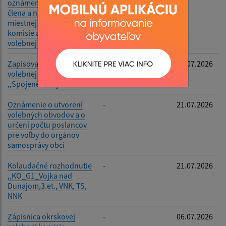
oznámenia o delegovaní
člena a náhradníka
miestnej volebnej
komisie a okrskovej
volebnej komisie
Zapisovateľ miestnej
-
23.07.2026
volebnej komisie
,,Spojené voľby 2026"
Oznámenie o utvorení
-
21.07.2026
volebných obvodov a o
určení počtu poslancov
pre voľby do orgánov
samosprávy obcí
Kolaudačné rozhodnutie
-
21.07.2026
,,KO_G1_Vojka nad
Dunajom,3.et., VNK, TS,
NNK
Zápisnica okrskovej
-
06.07.2026