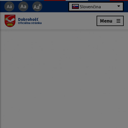
Slovenčina
Dobrohošť
Menu
Oficiálna stránka