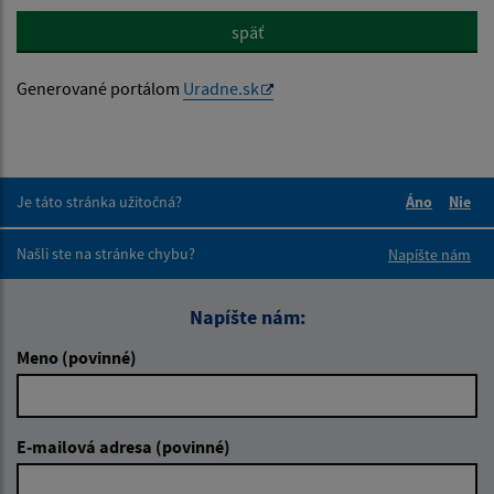
späť
Generované portálom
Uradne.sk
Je táto stránka užitočná?
Áno
Nie
Boli tieto 
Boli 
Našli ste na stránke chybu?
Napíšte nám
Napíšte nám:
Meno (povinné)
E-mailová adresa (povinné)