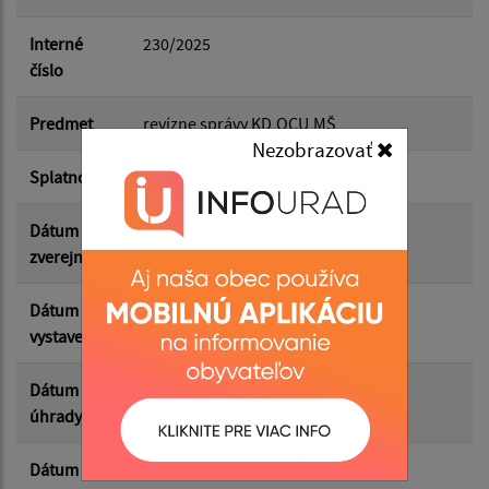
Dátum do:
Interné
230/2025
číslo
Suma od:
Predmet
revízne správy KD,OCU,MŠ
Nezobrazovať
Splatnosť
31.12.2025
Suma do:
Dátum
05.03.2026
zverejnenia
Filtrovať
Reset
Dátum
17.12.2025
vystavenia
Dátum
19.12.2025
úhrady
Dátum
17.12.2025