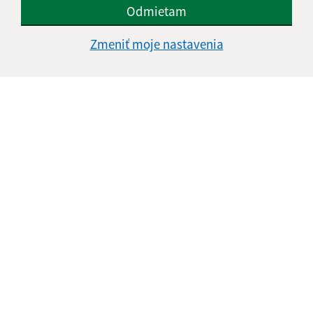
Odmietam
Zmeniť moje nastavenia
Informácie o stránke:
Vyhlásenie o prístupnosti
Autorské práva
Ochrana osobných údajov