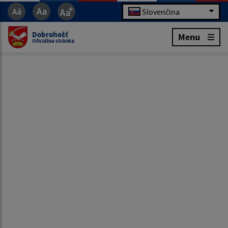
Slovenčina
Dobrohošť
Menu
Oficiálna stránka