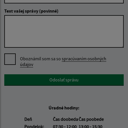
Text vašej správy (povinné)
Oboznámil som sa so
spracúvaním osobných
údajov
Google reCaptcha Response
Odoslať správu
Úradné hodiny:
Deň
Čas doobeda
Čas poobede
Pondelok:
07:30 - 12:00
13:00 - 15:30