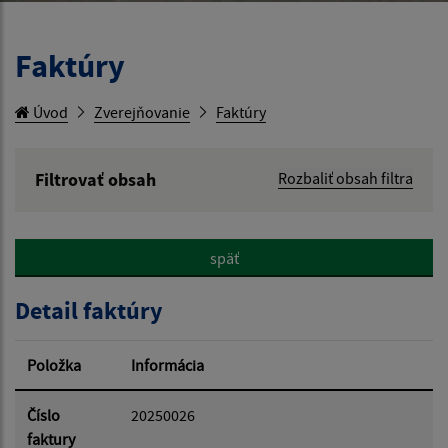
Faktúry
Úvod
Zverejňovanie
Faktúry
Filtrovať obsah
Rozbaliť obsah filtra
Hľadaný výraz:
späť
Hľadať v:
Detail faktúry
Typ dátumu:
Položka
Informácia
Dátum od:
Číslo
20250026
faktury