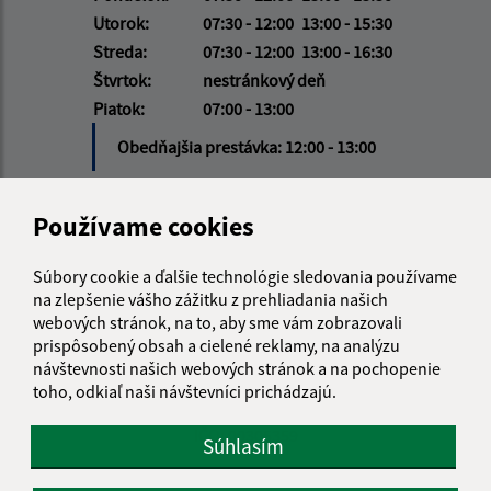
Utorok:
07:30 - 12:00
13:00 - 15:30
Streda:
07:30 - 12:00
13:00 - 16:30
Štvrtok:
nestránkový deň
Piatok:
07:00 - 13:00
Obedňajšia prestávka:
12:00 - 13:00
Používame cookies
Kontakt:
Obecný úrad Dobrohošť
Súbory cookie a ďalšie technológie sledovania používame
Dobrohošť 99
na zlepšenie vášho zážitku z prehliadania našich
930 31 Dobrohošť
webových stránok, na to, aby sme vám zobrazovali
prispôsobený obsah a cielené reklamy, na analýzu
obec@dobrohost.sk
návštevnosti našich webových stránok a na pochopenie
+421 315 548 162
toho, odkiaľ naši návštevníci prichádzajú.
IČO: 00305359
Súhlasím