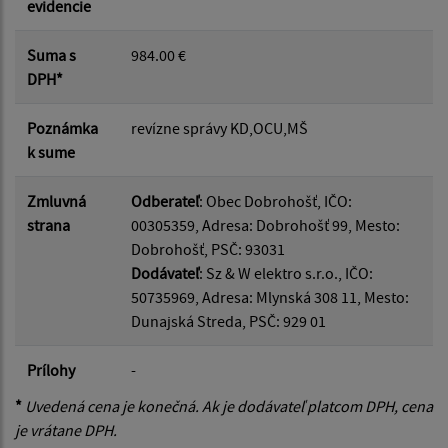
evidencie
Suma s
984.00 €
DPH*
Poznámka
revízne správy KD,OCU,MŠ
k sume
Zmluvná
Odberateľ
: Obec Dobrohošť, IČO:
strana
00305359, Adresa: Dobrohošť 99, Mesto:
Dobrohošť, PSČ: 93031
Dodávateľ
: Sz & W elektro s.r.o., IČO:
50735969, Adresa: Mlynská 308 11, Mesto:
Dunajská Streda, PSČ: 929 01
Prílohy
-
*
Uvedená cena je konečná. Ak je dodávateľ platcom DPH, cena
je vrátane DPH.