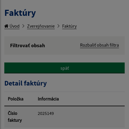
Faktúry
Úvod
Zverejňovanie
Faktúry
Filtrovať obsah
Rozbaliť obsah filtra
Hľadaný výraz:
späť
Hľadať v:
Detail faktúry
Typ dátumu:
Položka
Informácia
Dátum od:
Číslo
2025149
faktury