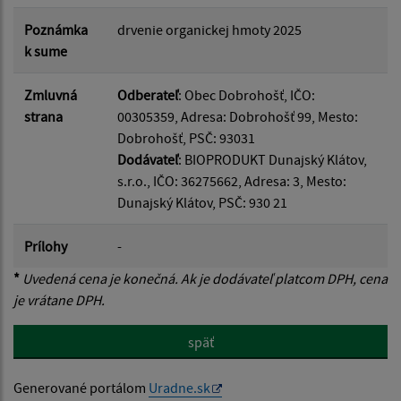
Poznámka
drvenie organickej hmoty 2025
k sume
Zmluvná
Odberateľ
: Obec Dobrohošť, IČO:
strana
00305359, Adresa: Dobrohošť 99, Mesto:
Dobrohošť, PSČ: 93031
Dodávateľ
: BIOPRODUKT Dunajský Klátov,
s.r.o., IČO: 36275662, Adresa: 3, Mesto:
Dunajský Klátov, PSČ: 930 21
Prílohy
-
*
Uvedená cena je konečná. Ak je dodávateľ platcom DPH, cena
je vrátane DPH.
späť
Generované portálom
Uradne.sk