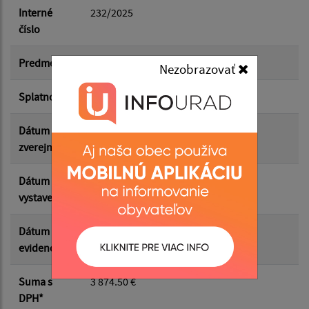
Dátum do:
Interné
232/2025
číslo
Suma od:
Predmet
drvenie organickej hmoty 2025
Nezobrazovať
Splatnosť
18.01.2026
Suma do:
Dátum
05.03.2026
zverejnenia
Filtrovať
Reset
Dátum
18.12.2025
vystavenia
Dátum
29.12.2025
evidencie
Suma s
3 874.50 €
DPH*