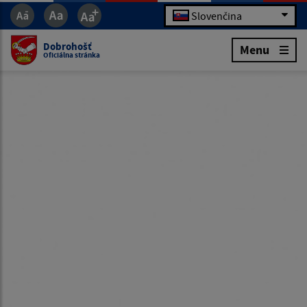
Slovenčina
Dobrohošť
Menu
Oficiálna stránka