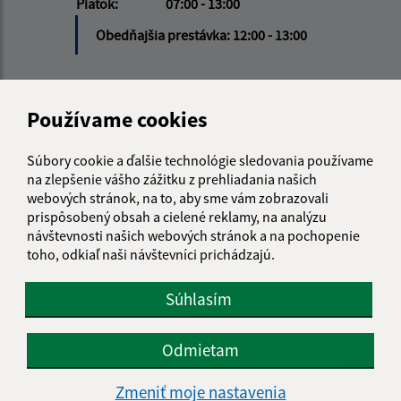
Piatok:
07:00 - 13:00
Obedňajšia prestávka:
12:00 - 13:00
Kontakt:
Používame cookies
Obecný úrad Dobrohošť
Dobrohošť 99
Súbory cookie a ďalšie technológie sledovania používame
930 31 Dobrohošť
na zlepšenie vášho zážitku z prehliadania našich
webových stránok, na to, aby sme vám zobrazovali
obec@dobrohost.sk
prispôsobený obsah a cielené reklamy, na analýzu
+421 315 548 162
návštevnosti našich webových stránok a na pochopenie
toho, odkiaľ naši návštevníci prichádzajú.
IČO: 00305359
Súhlasím
Odmietam
Zmeniť moje nastavenia