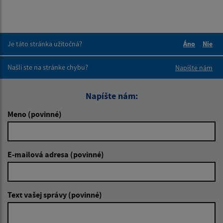
Je táto stránka užitočná?
Áno
Nie
Boli tieto 
Boli 
Našli ste na stránke chybu?
Napíšte nám
Napíšte nám:
Meno (povinné)
E-mailová adresa (povinné)
Text vašej správy (povinné)