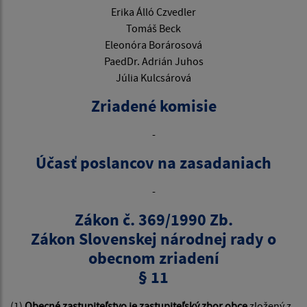
Erika Álló Czvedler
Tomáš Beck
Eleonóra Borárosová
PaedDr. Adrián Juhos
Júlia Kulcsárová
Zriadené komisie
-
Účasť poslancov na zasadaniach
-
Zákon č. 369/1990 Zb.
Zákon Slovenskej národnej rady o
obecnom zriadení
§ 11
(1)
Obecné zastupiteľstvo je zastupiteľský zbor obce
zložený z