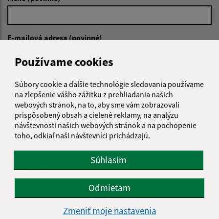
E-mailová adresa (povinné)
Používame cookies
Text vašej správy (povinné)
Súbory cookie a ďalšie technológie sledovania používame
na zlepšenie vášho zážitku z prehliadania našich
webových stránok, na to, aby sme vám zobrazovali
prispôsobený obsah a cielené reklamy, na analýzu
návštevnosti našich webových stránok a na pochopenie
toho, odkiaľ naši návštevníci prichádzajú.
Oboznámil som sa so
spracúvaním osobných
Súhlasím
údajov
Odmietam
Google reCaptcha Response
Odoslať správu
Zmeniť moje nastavenia