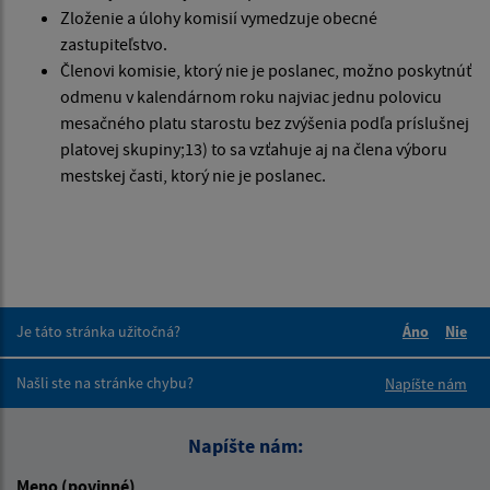
Zloženie a úlohy komisií vymedzuje obecné
zastupiteľstvo.
Členovi komisie, ktorý nie je poslanec, možno poskytnúť
odmenu v kalendárnom roku najviac jednu polovicu
mesačného platu starostu bez zvýšenia podľa príslušnej
platovej skupiny;13) to sa vzťahuje aj na člena výboru
mestskej časti, ktorý nie je poslanec.
Je táto stránka užitočná?
Áno
Nie
Boli tieto 
Boli 
Našli ste na stránke chybu?
Napíšte nám
Napíšte nám:
Meno (povinné)