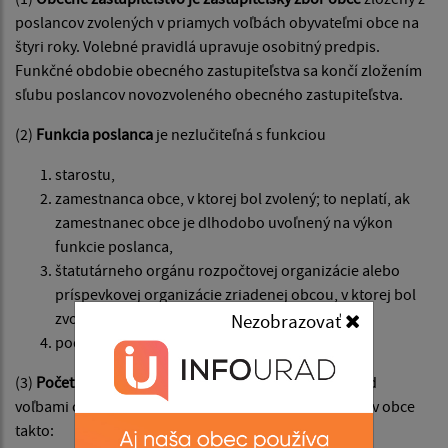
poslancov zvolených v priamych voľbách obyvateľmi obce na
štyri roky. Volebné pravidlá upravuje osobitný predpis.
Funkčné obdobie obecného zastupiteľstva sa končí zložením
sľubu poslancov novozvoleného obecného zastupiteľstva.
(2)
Funkcia poslanca
je nezlučiteľná s funkciou
starostu,
zamestnanca obce, v ktorej bol zvolený; to neplatí, ak
zamestnanec obce je dlhodobo uvoľnený na výkon
funkcie poslanca,
štatutárneho orgánu rozpočtovej organizácie alebo
príspevkovej organizácie zriadenej obcou, v ktorej bol
zvolený,
Nezobrazovať
podľa osobitného zákona.
(3)
Počet poslancov
na celé volebné obdobie určí pred
voľbami obecné zastupiteľstvo podľa počtu obyvateľov obce
takto: