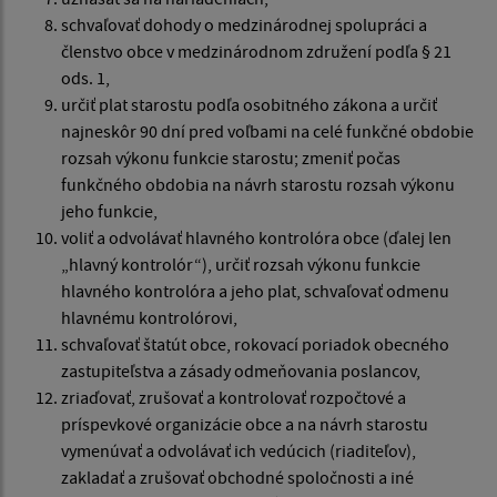
schvaľovať dohody o medzinárodnej spolupráci a
členstvo obce v medzinárodnom združení podľa § 21
ods. 1,
určiť plat starostu podľa osobitného zákona a určiť
najneskôr 90 dní pred voľbami na celé funkčné obdobie
rozsah výkonu funkcie starostu; zmeniť počas
funkčného obdobia na návrh starostu rozsah výkonu
jeho funkcie,
voliť a odvolávať hlavného kontrolóra obce (ďalej len
„hlavný kontrolór“), určiť rozsah výkonu funkcie
hlavného kontrolóra a jeho plat, schvaľovať odmenu
hlavnému kontrolórovi,
schvaľovať štatút obce, rokovací poriadok obecného
zastupiteľstva a zásady odmeňovania poslancov,
zriaďovať, zrušovať a kontrolovať rozpočtové a
príspevkové organizácie obce a na návrh starostu
vymenúvať a odvolávať ich vedúcich (riaditeľov),
zakladať a zrušovať obchodné spoločnosti a iné