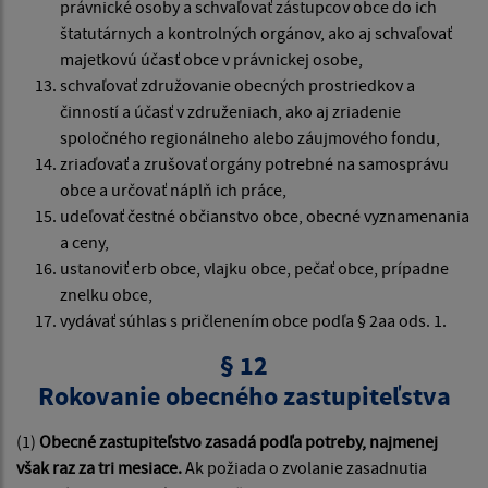
právnické osoby a schvaľovať zástupcov obce do ich
štatutárnych a kontrolných orgánov, ako aj schvaľovať
majetkovú účasť obce v právnickej osobe,
schvaľovať združovanie obecných prostriedkov a
činností a účasť v združeniach, ako aj zriadenie
spoločného regionálneho alebo záujmového fondu,
zriaďovať a zrušovať orgány potrebné na samosprávu
obce a určovať náplň ich práce,
udeľovať čestné občianstvo obce, obecné vyznamenania
a ceny,
ustanoviť erb obce, vlajku obce, pečať obce, prípadne
znelku obce,
vydávať súhlas s pričlenením obce podľa § 2aa ods. 1.
§ 12
Rokovanie obecného zastupiteľstva
(1)
Obecné zastupiteľstvo zasadá podľa potreby, najmenej
však raz za tri mesiace.
Ak požiada o zvolanie zasadnutia