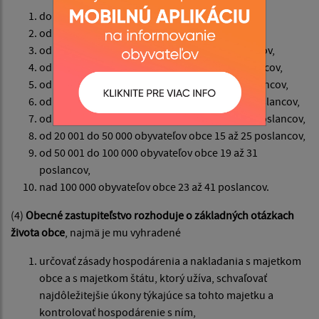
do 40 obyvateľov obce 3 poslanci,
od 41 do 500 obyvateľov obce 3 až 5 poslancov,
od 501 do 1 000 obyvateľov obce 5 až 7 poslancov,
od 1 001 do 3 000 obyvateľov obce 7 až 9 poslancov,
od 3 001 do 5 000 obyvateľov obce 9 až 11 poslancov,
od 5 001 do 10 000 obyvateľov obce 11 až 13 poslancov,
od 10 001 do 20 000 obyvateľov obce 13 až 19 poslancov,
od 20 001 do 50 000 obyvateľov obce 15 až 25 poslancov,
od 50 001 do 100 000 obyvateľov obce 19 až 31
poslancov,
nad 100 000 obyvateľov obce 23 až 41 poslancov.
(4)
Obecné zastupiteľstvo rozhoduje o základných otázkach
života obce
, najmä je mu vyhradené
určovať zásady hospodárenia a nakladania s majetkom
obce a s majetkom štátu, ktorý užíva, schvaľovať
najdôležitejšie úkony týkajúce sa tohto majetku a
kontrolovať hospodárenie s ním,