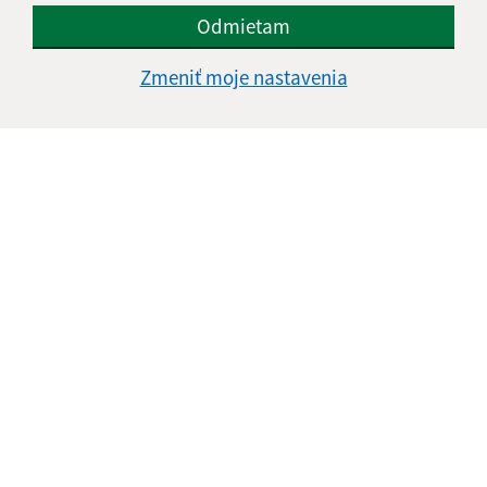
Odmietam
Informácie o stránke:
Zmeniť moje nastavenia
Vyhlásenie o prístupnosti
Autorské práva
Ochrana osobných údajov
Navigácia:
Vytlačiť aktuálnu stránku
Mapa stránok
Cookies
Rýchle odkazy:
Aktuality
Naša obec
Fotogaléria
Videogaléria