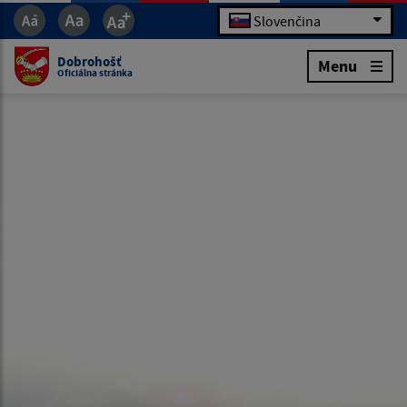
Slovenčina
Dobrohošť
Menu
Oficiálna stránka