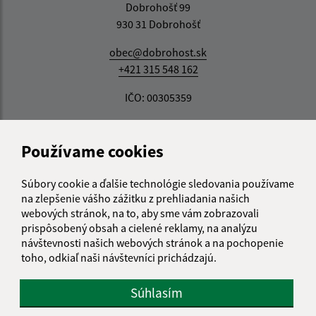
Dobrohošť 99
930 31 Dobrohošť
obec@dobrohost.sk
+421 315 548 162
IČO: 00305359
Používame cookies
Súbory cookie a ďalšie technológie sledovania používame
na zlepšenie vášho zážitku z prehliadania našich
webových stránok, na to, aby sme vám zobrazovali
prispôsobený obsah a cielené reklamy, na analýzu
návštevnosti našich webových stránok a na pochopenie
toho, odkiaľ naši návštevníci prichádzajú.
Súhlasím