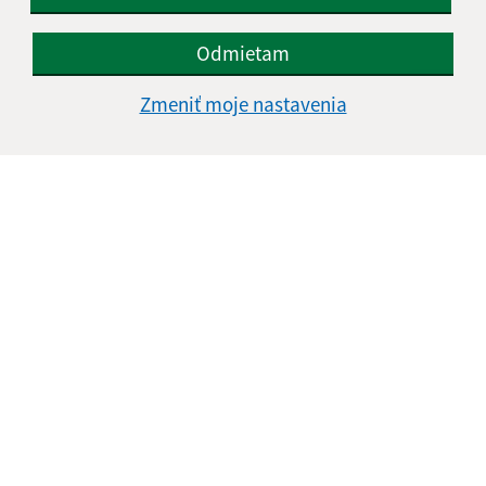
Odmietam
Zmeniť moje nastavenia
Informácie o stránke:
Vyhlásenie o prístupnosti
Autorské práva
Ochrana osobných údajov
Navigácia:
Vytlačiť aktuálnu stránku
Mapa stránok
Cookies