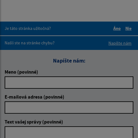
Je táto stránka užitočná?
Áno
Nie
Boli tieto 
Boli 
Našli ste na stránke chybu?
Napíšte nám
Napíšte nám:
Meno (povinné)
E-mailová adresa (povinné)
Text vašej správy (povinné)