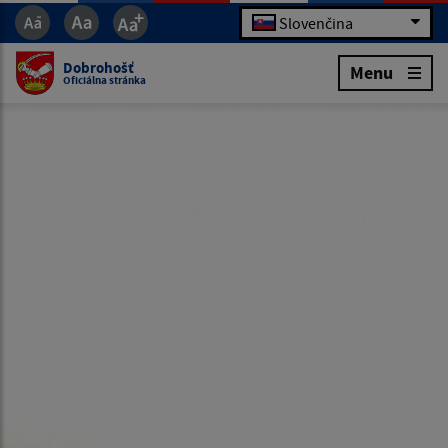
Slovenčina
Dobrohošť
Menu
Oficiálna stránka