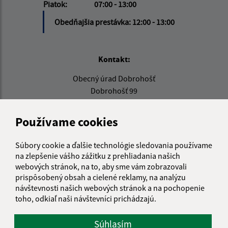
Piatok:
07:00 - 13:00
Obedňajšia prestávka:
12:00 - 13:00
Kontakt:
Obecný úrad Dobrohošť
Dobrohošť 99
930 31 Dobrohošť
Používame cookies
obec@dobrohost.sk
+421 315 548 162
Súbory cookie a ďalšie technológie sledovania používame
IČO: 00305359
na zlepšenie vášho zážitku z prehliadania našich
webových stránok, na to, aby sme vám zobrazovali
prispôsobený obsah a cielené reklamy, na analýzu
návštevnosti našich webových stránok a na pochopenie
toho, odkiaľ naši návštevníci prichádzajú.
Súhlasím