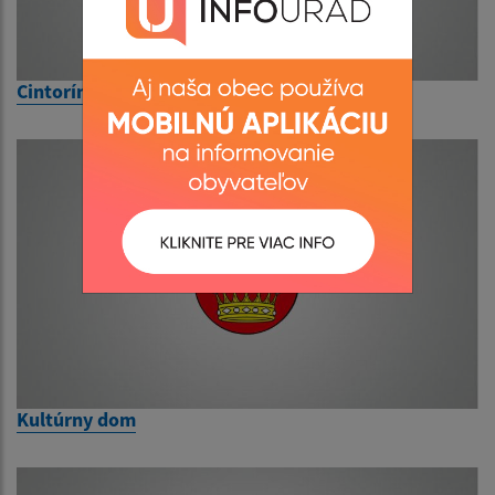
Cintorín
Kultúrny dom