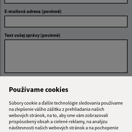
E-mailová adresa (povinné)
Text vašej správy (povinné)
Oboznámil som sa so
spracúvaním osobných
Používame cookies
údajov
Súbory cookie a ďalšie technológie sledovania používame
Google reCaptcha Response
Odoslať správu
na zlepšenie vášho zážitku z prehliadania našich
webových stránok, na to, aby sme vám zobrazovali
prispôsobený obsah a cielené reklamy, na analýzu
návštevnosti našich webových stránok a na pochopenie