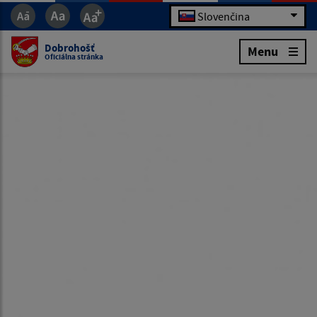
Slovenčina
Dobrohošť
Menu
Oficiálna stránka