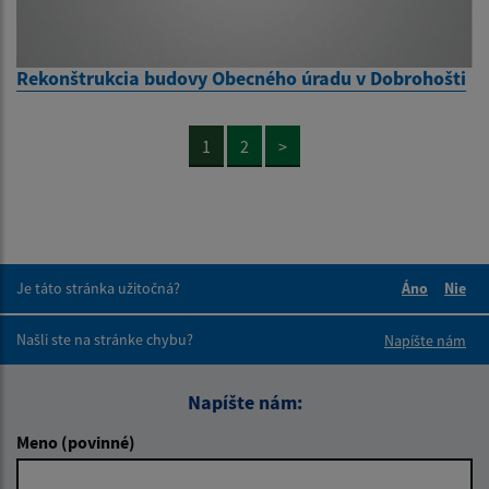
Rekonštrukcia budovy Obecného úradu v Dobrohošti
1
2
>
Je táto stránka užitočná?
Áno
Nie
Boli tieto 
Boli 
Našli ste na stránke chybu?
Napíšte nám
Napíšte nám:
Meno (povinné)