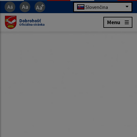
Slovenčina
Dobrohošť
Menu
Oficiálna stránka