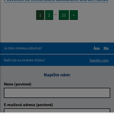
...
1
2
21
>
Je táto stránka užitočná?
Áno
Nie
Boli tieto 
Boli 
Našli ste na stránke chybu?
Napíšte nám
Napíšte nám:
Meno (povinné)
E-mailová adresa (povinné)