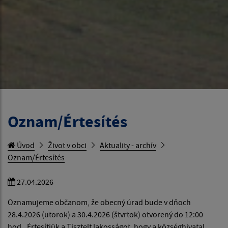
Oznam/Értesítés
Úvod
Život v obci
Aktuality - archív
Oznam/Értesítés
27.04.2026
Oznamujeme občanom, že obecný úrad bude v dňoch
28.4.2026 (utorok) a 30.4.2026 (štvrtok) otvorený do 12:00
hod.. Értesítjük a Tisztelt lakosságot, hogy a községhivatal