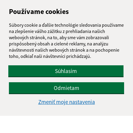
Používame cookies
Text vašej správy (povinné)
Súbory cookie a ďalšie technológie sledovania používame
na zlepšenie vášho zážitku z prehliadania našich
webových stránok, na to, aby sme vám zobrazovali
prispôsobený obsah a cielené reklamy, na analýzu
návštevnosti našich webových stránok a na pochopenie
toho, odkiaľ naši návštevníci prichádzajú.
Oboznámil som sa so
spracúvaním osobných
údajov
Súhlasím
Google reCaptcha Response
Odoslať správu
Odmietam
Zmeniť moje nastavenia
Úradné hodiny:
Deň
Čas doobeda
Čas poobede