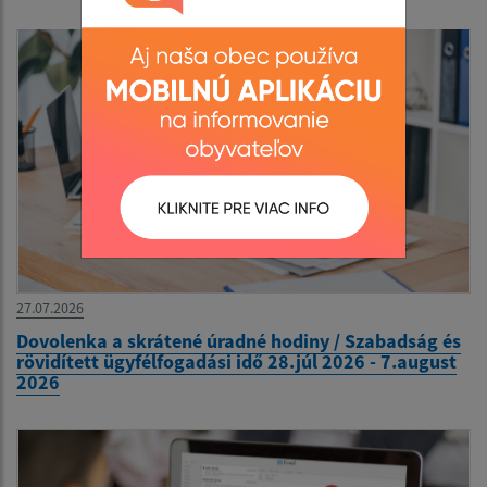
27.07.2026
Dovolenka a skrátené úradné hodiny / Szabadság és
rövidített ügyfélfogadási idő 28.júl 2026 - 7.august
2026