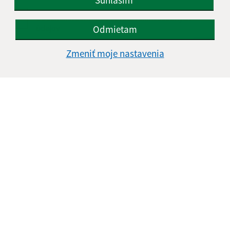
Oboznámil som sa so
spracúvaním osobných
údajov
Odmietam
Google reCaptcha Response
Zmeniť moje nastavenia
Odoslať správu
Úradné hodiny:
Deň
Čas doobeda
Čas poobede
Pondelok:
07:30 - 12:00
13:00 - 15:30
Utorok:
07:30 - 12:00
13:00 - 15:30
Streda:
07:30 - 12:00
13:00 - 16:30
Štvrtok:
nestránkový deň
Piatok:
07:00 - 13:00
Obedňajšia prestávka:
12:00 - 13:00