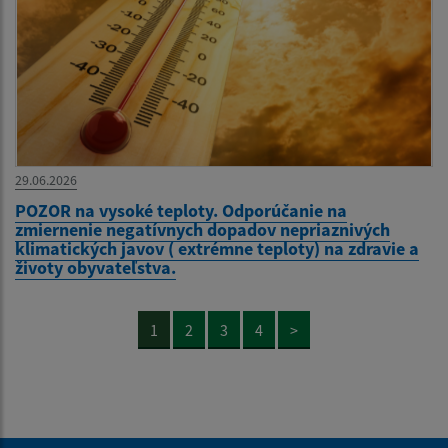
29.06.2026
POZOR na vysoké teploty. Odporúčanie na
zmiernenie negatívnych dopadov nepriaznivých
klimatických javov ( extrémne teploty) na zdravie a
životy obyvateľstva.
1
2
3
4
>