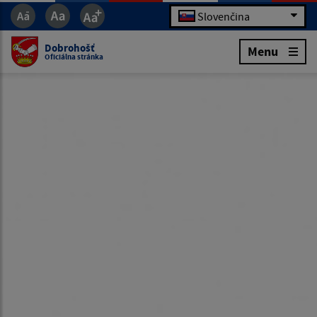
Slovenčina
Dobrohošť
Menu
Oficiálna stránka