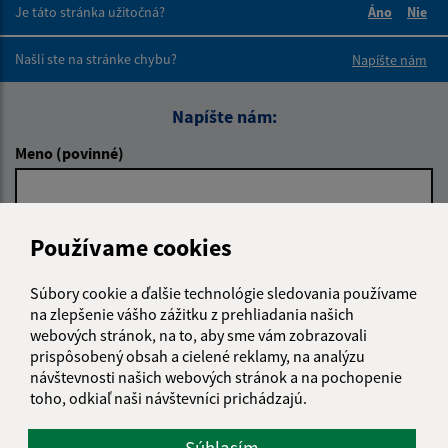
Je táto stránka užitočná?
Áno
Nie
Boli tieto 
Boli 
Našli ste na stránke chybu?
Napíšte nám
Napíšte nám:
Meno (povinné)
E-mailová adresa (povinné)
Používame cookies
Súbory cookie a ďalšie technológie sledovania používame
na zlepšenie vášho zážitku z prehliadania našich
Text vašej správy (povinné)
webových stránok, na to, aby sme vám zobrazovali
prispôsobený obsah a cielené reklamy, na analýzu
návštevnosti našich webových stránok a na pochopenie
toho, odkiaľ naši návštevníci prichádzajú.
Súhlasím