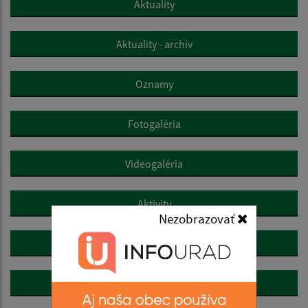
Aktuality
Aktuality - archív
Oznamy
Fotogaléria
Videogaléria
Aktivity
Nezobrazovať
Resuscitácia s AED
Zaujímavosti