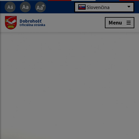
Slovenčina
Dobrohošť
Menu
Oficiálna stránka