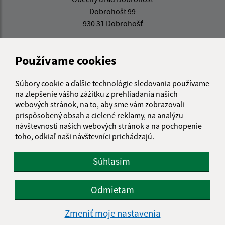
Dobrohošť 99
930 31 Dobrohošť
obec@dobrohost.sk
+421 315 548 162
Používame cookies
IČO: 00305359
Súbory cookie a ďalšie technológie sledovania používame
na zlepšenie vášho zážitku z prehliadania našich
webových stránok, na to, aby sme vám zobrazovali
prispôsobený obsah a cielené reklamy, na analýzu
návštevnosti našich webových stránok a na pochopenie
toho, odkiaľ naši návštevníci prichádzajú.
Súhlasím
Odmietam
Zmeniť moje nastavenia