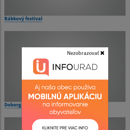
Bábkový festival
Nezobrazovať
Doborgaz – egyszer és ma