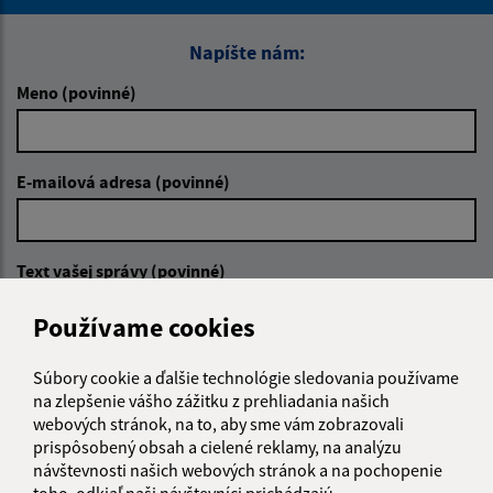
Napíšte nám:
Meno (povinné)
E-mailová adresa (povinné)
Text vašej správy (povinné)
Používame cookies
Súbory cookie a ďalšie technológie sledovania používame
na zlepšenie vášho zážitku z prehliadania našich
webových stránok, na to, aby sme vám zobrazovali
prispôsobený obsah a cielené reklamy, na analýzu
Oboznámil som sa so
spracúvaním osobných
návštevnosti našich webových stránok a na pochopenie
údajov
toho, odkiaľ naši návštevníci prichádzajú.