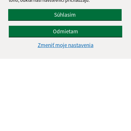
Google reCaptcha Response
Odoslať správu
Súhlasím
Odmietam
Úradné hodiny:
Zmeniť moje nastavenia
Deň
Čas doobeda
Čas poobede
Pondelok:
07:30 - 12:00
13:00 - 15:30
Utorok:
07:30 - 12:00
13:00 - 15:30
Streda:
07:30 - 12:00
13:00 - 16:30
Štvrtok:
nestránkový deň
Piatok:
07:00 - 13:00
Obedňajšia prestávka:
12:00 - 13:00
Kontakt: