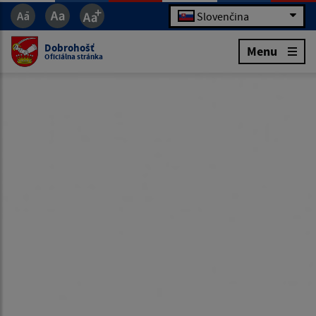
Slovenčina
Dobrohošť
Menu
Oficiálna stránka