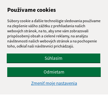
Používame cookies
Súbory cookie a ďalšie technológie sledovania používame
na zlepšenie vášho zážitku z prehliadania našich
webových stránok, na to, aby sme vám zobrazovali
prispôsobený obsah a cielené reklamy, na analýzu
Oprava a úprava materskej škôlky 2020
návštevnosti našich webových stránok a na pochopenie
toho, odkiaľ naši návštevníci prichádzajú.
Súhlasím
Odmietam
Zmeniť moje nastavenia