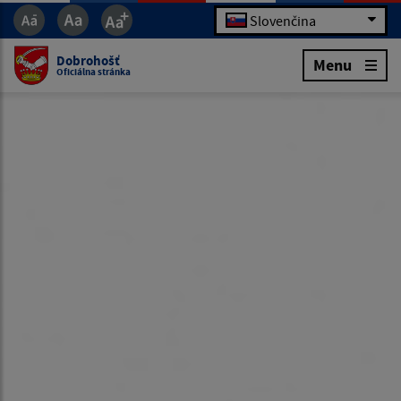
Slovenčina
Dobrohošť
Menu
Oficiálna stránka