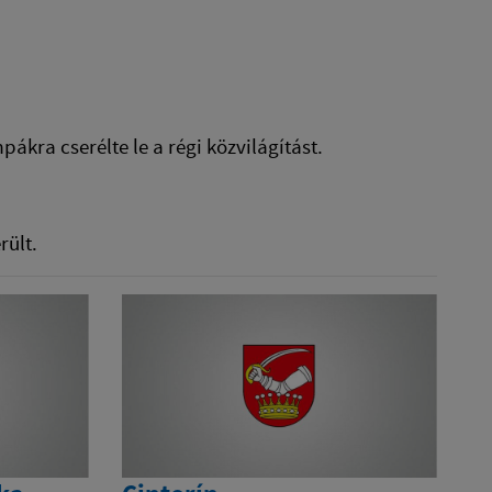
kra cserélte le a régi közvilágítást.
rült.