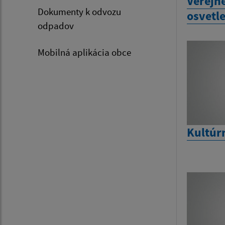
Verejn
Dokumenty k odvozu
osvetl
odpadov
Mobilná aplikácia obce
Kultúr