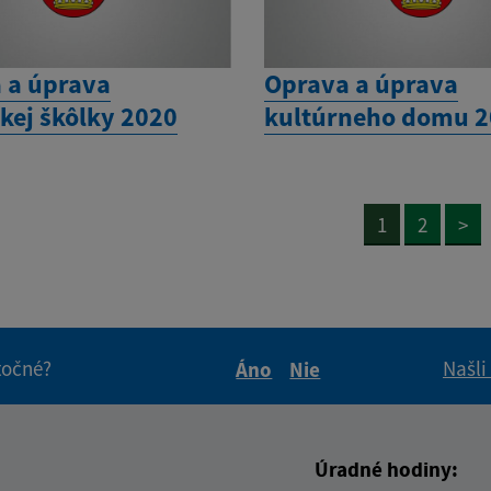
 a úprava
Oprava a úprava
kej škôlky 2020
kultúrneho domu 
1
2
>
itočné?
Našli
Áno
Nie
Boli tieto informácie pre 
Boli tieto informáci
Úradné hodiny: