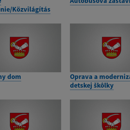
é
Autobusová zastáv
enie/Közvilágítás
ny dom
Oprava a moderniz
detskej škôlky