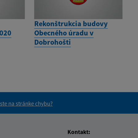
Rekonštrukcia budovy
2020
Obecného úradu v
Dobrohošti
 ste na stránke chybu?
vás užitočné?
e pre vás užitočné?
Kontakt: