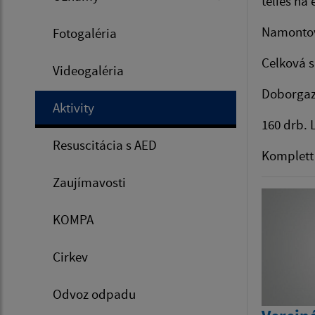
telies na
Namontova
Fotogaléria
Celková s
Videogaléria
Doborgaz 
Aktivity
160 drb. 
Resuscitácia s AED
Komplett 
Zaujímavosti
KOMPA
Cirkev
Odvoz odpadu