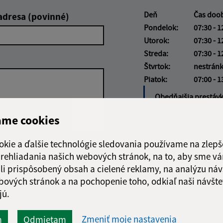
Deň
Čas doo
adresa (povinné)
Pondelok:
07:30 - 1
Utorok:
07:30 - 1
Streda:
07:30 - 1
Štvrtok:
nestrán
Piatok:
07:00 - 1
Obedňajšia prestáv
ame cookies
okie a ďalšie technológie sledovania používame na zlepš
Google reCaptcha Response
 prehliadania našich webových stránok, na to, aby sme v
Odoslať správu
li prispôsobený obsah a cielené reklamy, na analýzu náv
bových stránok a na pochopenie toho, odkiaľ naši návšte
jú.
Zmeniť moje nastavenia
m
Odmietam