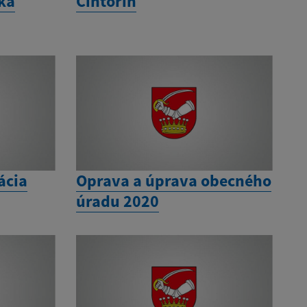
ka
Cintorín
ácia
Oprava a úprava obecného
úradu 2020