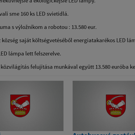
 efektívnejšie a ekologickejšie LED lampy.
li sme 160 ks LED svietidlá.
uma s výložníkom a robotou : 13.580 eur.
község saját költségvetéséből energiatakarékos LED lámpá
LED lámpa lett felszerelve.
közvilágítás felujítása munkával együtt 13.580 euróba ke