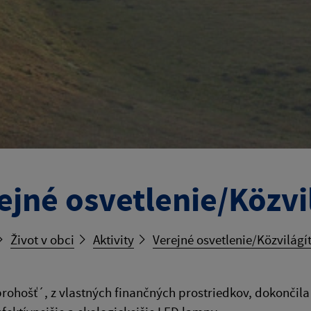
ejné osvetlenie/Közvi
Život v obci
Aktivity
Verejné osvetlenie/Közvilágí
ohošť´, z vlastných finančných prostriedkov, dokončila