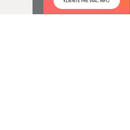
ované:
Správca obsahu:
12:21 hod.
Správca obsahu je Obec
Dobrohošť.
Vytvorené v súlade s
Jednotným