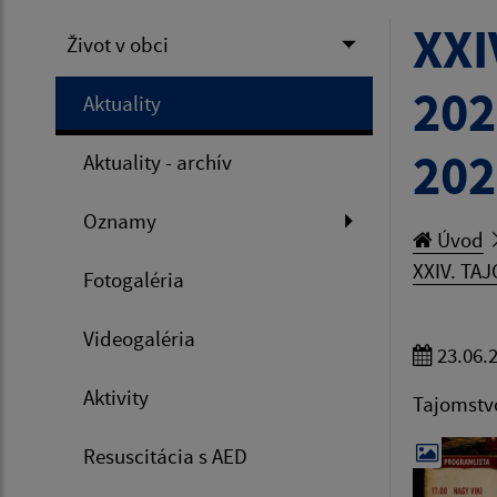
XX
Život v obci
202
Aktuality
202
Aktuality - archív
Oznamy
Úvod
XXIV. TA
Fotogaléria
Videogaléria
23.06.
Aktivity
Tajomstv
Resuscitácia s AED