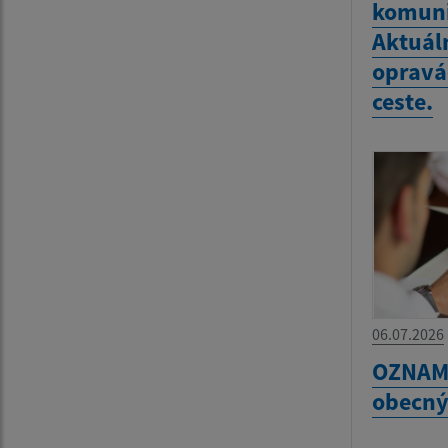
komuni
Aktuál
opravá
ceste.
06.07.2026
OZNAM/
obecný