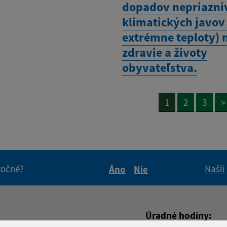
dopadov nepriazni
klimatických javov 
extrémne teploty) 
zdravie a životy
obyvateľstva.
1
2
3
>
itočné?
Našli
Áno
Nie
Boli tieto informácie pre 
Boli tieto informáci
Úradné hodiny: