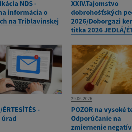
kácia NDS -
XXIV.Tajomstvo
na informácia o
dobrohošťských pe
ch na Triblavinskej
2026/Doborgazi k
titka 2026 JEDLÁ/
29.06.2026
ÉRTESÍTÉS -
POZOR na vysoké te
 úrad
Odporúčanie na
zmiernenie negatí