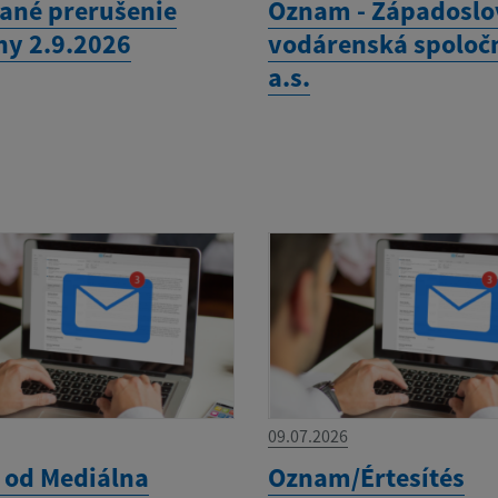
ané prerušenie
Oznam - Západosl
ny 2.9.2026
vodárenská spoloč
a.s.
09.07.2026
od Mediálna
Oznam/Értesítés