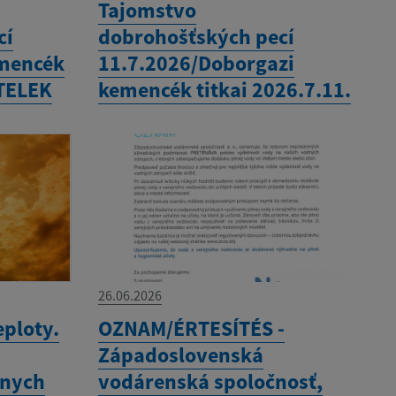
Tajomstvo
cí
dobrohošťských pecí
emencék
11.7.2026/Doborgazi
ÉTELEK
kemencék titkai 2026.7.11.
26.06.2026
ploty.
OZNAM/ÉRTESÍTÉS -
Západoslovenská
vnych
vodárenská spoločnosť,