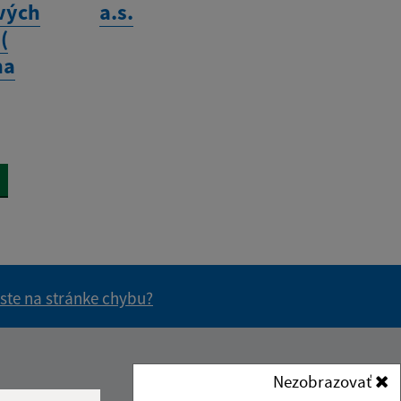
vých
a.s.
(
na
 ste na stránke chybu?
vás užitočné?
e pre vás užitočné?
Kontakt:
Nezobrazovať