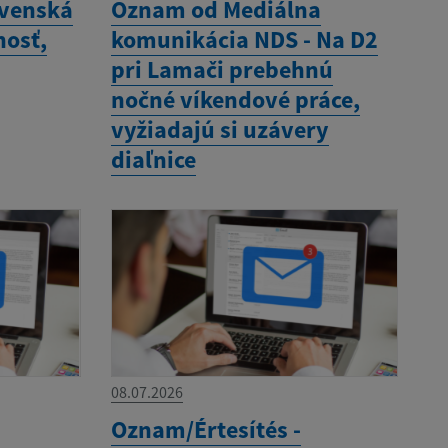
ovenská
Oznam od Mediálna
nosť,
komunikácia NDS - Na D2
pri Lamači prebehnú
nočné víkendové práce,
vyžiadajú si uzávery
diaľnice
08.07.2026
Oznam/Értesítés -