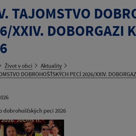
IV. TAJOMSTVO DOBR
6/XXIV. DOBORGAZI 
6
Život v obci
Aktuality
JOMSTVO DOBROHOŠŤSKÝCH PECÍ 2026/XXIV. DOBORGAZI
2026
o dobrohošťských pecí 2026