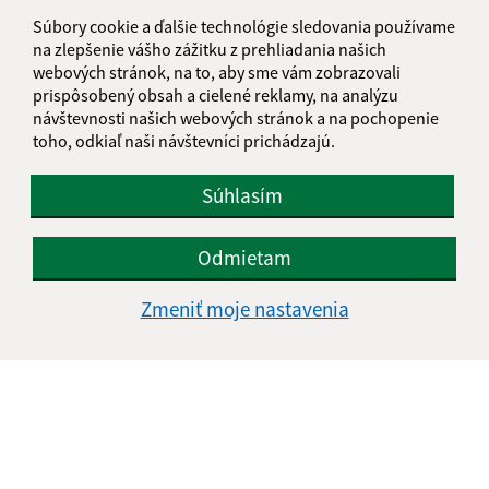
Súbory cookie a ďalšie technológie sledovania používame
na zlepšenie vášho zážitku z prehliadania našich
webových stránok, na to, aby sme vám zobrazovali
prispôsobený obsah a cielené reklamy, na analýzu
návštevnosti našich webových stránok a na pochopenie
toho, odkiaľ naši návštevníci prichádzajú.
Oboznámil som sa so
spracúvaním osobných
údajov
Súhlasím
Google reCaptcha Response
Odoslať správu
Odmietam
Zmeniť moje nastavenia
Úradné hodiny:
Deň
Čas doobeda
Čas poobede
Pondelok:
07:30 - 12:00
13:00 - 15:30
Utorok:
07:30 - 12:00
13:00 - 15:30
Streda:
07:30 - 12:00
13:00 - 16:30