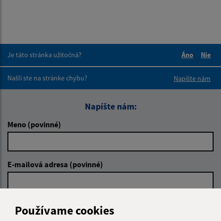
Je táto stránka užitočná?
Áno
Nie
Boli tieto 
Boli 
Našli ste na stránke chybu?
Napíšte nám
Napíšte nám:
Meno (povinné)
E-mailová adresa (povinné)
Text vašej správy (povinné)
Používame cookies