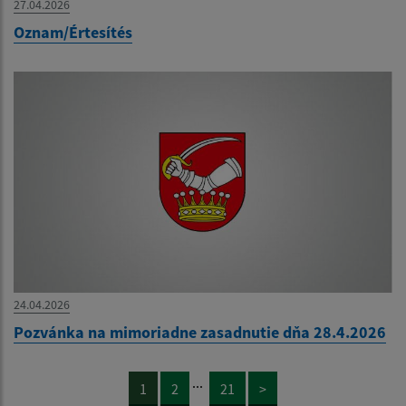
27.04.2026
Oznam/Értesítés
24.04.2026
Pozvánka na mimoriadne zasadnutie dňa 28.4.2026
...
1
2
21
>