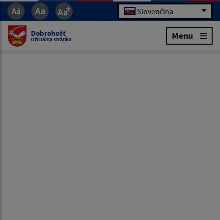
Slovenčina
Dobrohošť
Menu
Oficiálna stránka