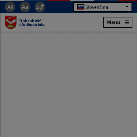
Slovenčina
Dobrohošť
Menu
Oficiálna stránka