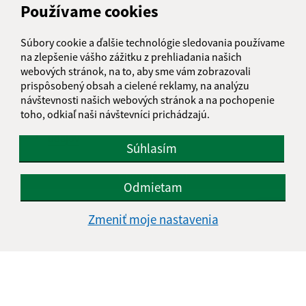
Používame cookies
Text vašej správy (povinné)
Súbory cookie a ďalšie technológie sledovania používame
na zlepšenie vášho zážitku z prehliadania našich
webových stránok, na to, aby sme vám zobrazovali
prispôsobený obsah a cielené reklamy, na analýzu
návštevnosti našich webových stránok a na pochopenie
toho, odkiaľ naši návštevníci prichádzajú.
Oboznámil som sa so
spracúvaním osobných
údajov
Súhlasím
Google reCaptcha Response
Odoslať správu
Odmietam
Zmeniť moje nastavenia
Úradné hodiny:
Deň
Čas doobeda
Čas poobede
Pondelok:
07:30 - 12:00
13:00 - 15:30
Utorok:
07:30 - 12:00
13:00 - 15:30