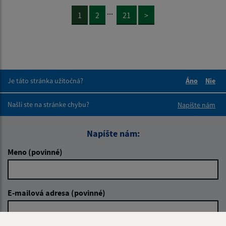
...
1
2
21
>
Je táto stránka užitočná?
Áno
Nie
Boli tieto 
Boli 
Našli ste na stránke chybu?
Napíšte nám
Napíšte nám:
Meno (povinné)
E-mailová adresa (povinné)