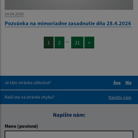
24.04.2026
Pozvánka na mimoriadne zasadnutie dňa 28.4.2026
...
1
2
21
>
Je táto stránka užitočná?
Áno
Nie
Boli tieto 
Boli 
Našli ste na stránke chybu?
Napíšte nám
Napíšte nám:
Meno (povinné)