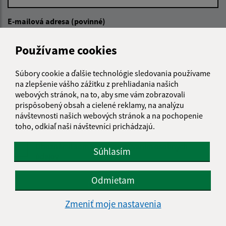
E-mailová adresa (povinné)
Používame cookies
Text vašej správy (povinné)
Súbory cookie a ďalšie technológie sledovania používame
na zlepšenie vášho zážitku z prehliadania našich
webových stránok, na to, aby sme vám zobrazovali
prispôsobený obsah a cielené reklamy, na analýzu
návštevnosti našich webových stránok a na pochopenie
toho, odkiaľ naši návštevníci prichádzajú.
Oboznámil som sa so
spracúvaním osobných
Súhlasím
údajov
Odmietam
Google reCaptcha Response
Odoslať správu
Zmeniť moje nastavenia