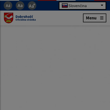
Slovenčina
Dobrohošť
Menu
Oficiálna stránka