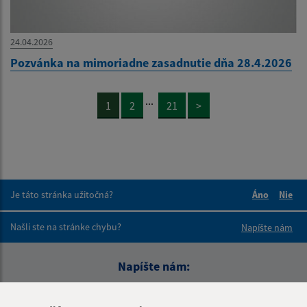
24.04.2026
Pozvánka na mimoriadne zasadnutie dňa 28.4.2026
...
1
2
21
>
Je táto stránka užitočná?
Áno
Nie
Boli tieto 
Boli 
Našli ste na stránke chybu?
Napíšte nám
Napíšte nám:
Meno (povinné)