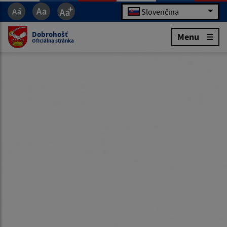
Slovenčina
Dobrohošť
Menu
Oficiálna stránka