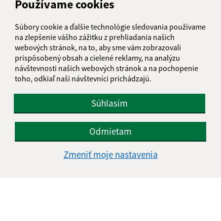
Používame cookies
Súbory cookie a ďalšie technológie sledovania používame
E-mailová adresa (povinné)
na zlepšenie vášho zážitku z prehliadania našich
webových stránok, na to, aby sme vám zobrazovali
prispôsobený obsah a cielené reklamy, na analýzu
návštevnosti našich webových stránok a na pochopenie
Text vašej správy (povinné)
toho, odkiaľ naši návštevníci prichádzajú.
Súhlasím
Odmietam
Oboznámil som sa so
spracúvaním osobných
Zmeniť moje nastavenia
údajov
Google reCaptcha Response
Odoslať správu