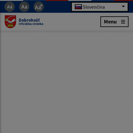
Slovenčina
Dobrohošť
Menu
Oficiálna stránka