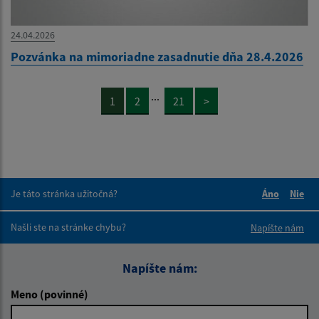
24.04.2026
Pozvánka na mimoriadne zasadnutie dňa 28.4.2026
...
1
2
21
>
Je táto stránka užitočná?
Áno
Nie
Boli tieto 
Boli 
Našli ste na stránke chybu?
Napíšte nám
Napíšte nám:
Meno (povinné)