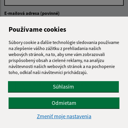
E-mailová adresa (povinné)
Používame cookies
Text vašej správy (povinné)
Súbory cookie a ďalšie technológie sledovania používame
na zlepšenie vášho zážitku z prehliadania našich
webových stránok, na to, aby sme vám zobrazovali
prispôsobený obsah a cielené reklamy, na analýzu
návštevnosti našich webových stránok a na pochopenie
toho, odkiaľ naši návštevníci prichádzajú.
Oboznámil som sa so
spracúvaním osobných
Súhlasím
údajov
Odmietam
Google reCaptcha Response
Odoslať správu
Zmeniť moje nastavenia