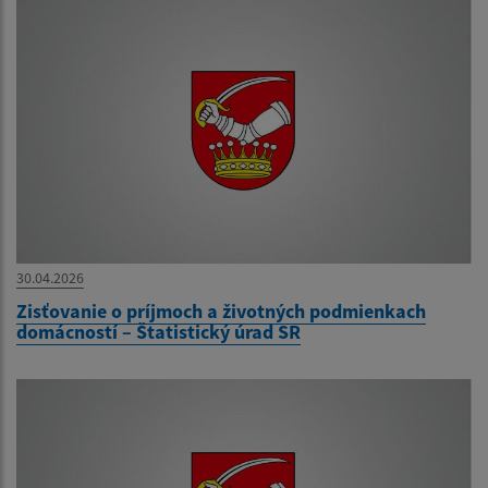
30.04.2026
Zisťovanie o príjmoch a životných podmienkach
domácností – Štatistický úrad SR