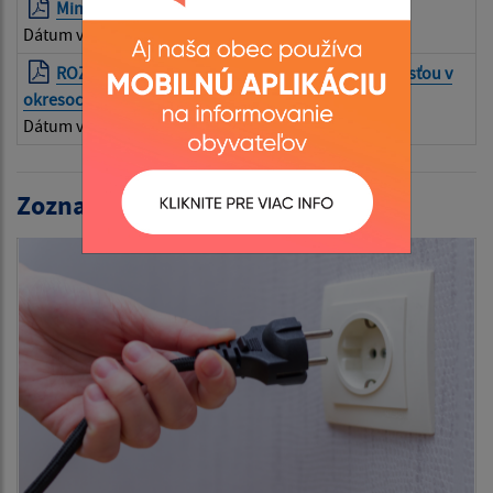
Mimoriadne núdzové opatrenia
| PDF | 3.85 Mb
Dátum vyvesenia:
14.07.2025
ROZHODNUTIE – Zákaz využívania lesov verejnosťou v
okresoch Dunajská Streda a Komárno
| PDF | 1.65 Mb
Dátum vyvesenia:
14.07.2025
Zoznam aktualít: