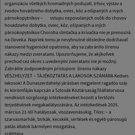
organizáciu všetkých hromadných podujatí, trhov, výstav a
zvodov hovädzieho dobytka, oviec, kôz a ošípaných a iných
párnokopytníkov – vstupu nepovolaných osôb do chovov
hovädzieho dobytka, oviec, kôz, ošípaných a iných
párnokopytníkov Choroba slintačka a krívačka nie je prenosná
na človeka. Napriek tomu je nevyhnutné dôsledne dodržiavať
stanovené hygienické opatrenia, aby sa zabránilo šíreniu
nákazy medzi zvieratami. Upozorňujeme, že akýkoľvek
prechod cez okres s uvedenými zvieratami nie je možný.
Zabráňte zodpovedným prístupom šíreniu nákazy
VÉSZHELYZET – TÁJÉKOZTATÁS A LAKOSOK SZÁMÁRA Kedves
lakosok! A Dunaszerdahelyi járásban megjelent ragadós száj-
és körömfájás kapcsán a Szlovák Köztársaság főállatorvosa
rendkívüli sürgősségi intézkedéseket hozott a fertőzés
terjedésének megakadályozására. Az intézkedések 2025.
március 21-től hatályosak, visszavonásukig. Tilos: – a
szarvasmarhák, birkák, kecskék, sertések és egyéb párosujjú
patás állatok bármilyen mozgatása,
szállítása