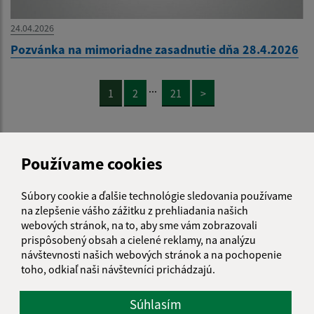
24.04.2026
Pozvánka na mimoriadne zasadnutie dňa 28.4.2026
...
1
2
21
>
Používame cookies
Je táto stránka užitočná?
Áno
Nie
Súbory cookie a ďalšie technológie sledovania používame
Boli tieto 
Boli 
na zlepšenie vášho zážitku z prehliadania našich
Našli ste na stránke chybu?
Napíšte nám
webových stránok, na to, aby sme vám zobrazovali
prispôsobený obsah a cielené reklamy, na analýzu
návštevnosti našich webových stránok a na pochopenie
Napíšte nám:
toho, odkiaľ naši návštevníci prichádzajú.
Meno (povinné)
Súhlasím