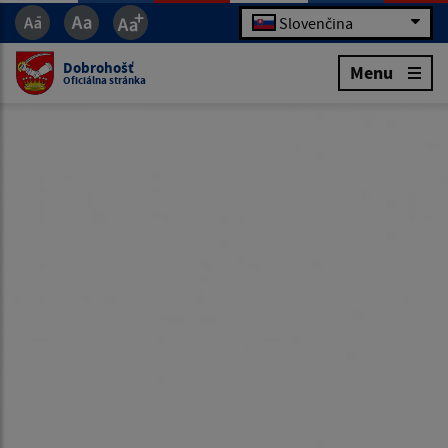
Slovenčina
Dobrohošť
Menu
Oficiálna stránka