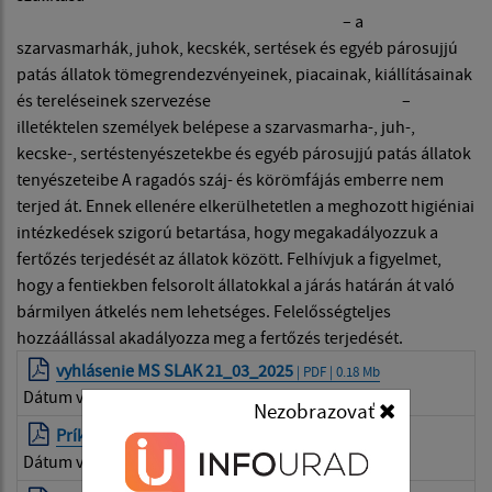
– a
szarvasmarhák, juhok, kecskék, sertések és egyéb párosujjú
patás állatok tömegrendezvényeinek, piacainak, kiállításainak
és tereléseinek szervezése –
illetéktelen személyek belépese a szarvasmarha-, juh-,
kecske-, sertéstenyészetekbe és egyéb párosujjú patás állatok
tenyészeteibe A ragadós száj- és körömfájás emberre nem
terjed át. Ennek ellenére elkerülhetetlen a meghozott higiéniai
intézkedések szigorú betartása, hogy megakadályozzuk a
fertőzés terjedését az állatok között. Felhívjuk a figyelmet,
hogy a fentiekben felsorolt állatokkal a járás határán át való
bármilyen átkelés nem lehetséges. Felelősségteljes
hozzáállással akadályozza meg a fertőzés terjedését.
vyhlásenie MS SLAK 21_03_2025
| PDF | 0.18 Mb
Dátum vyvesenia:
14.07.2025
Nezobrazovať
Príkaz prednostu OÚ DS č_3_2025
| PDF | 0.13 Mb
Dátum vyvesenia:
14.07.2025