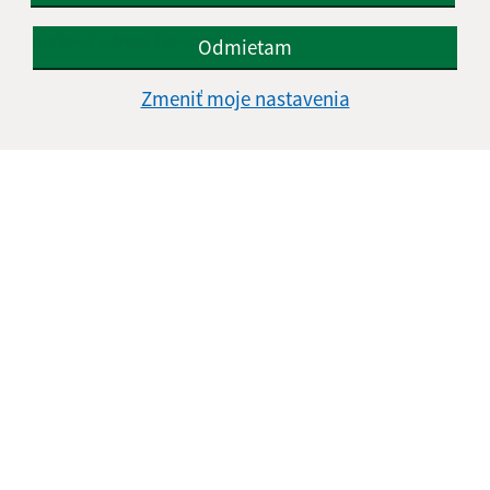
E-mailová adresa (povinné)
Odmietam
Zmeniť moje nastavenia
Text vašej správy (povinné)
Oboznámil som sa so
spracúvaním osobných
údajov
Google reCaptcha Response
Odoslať správu