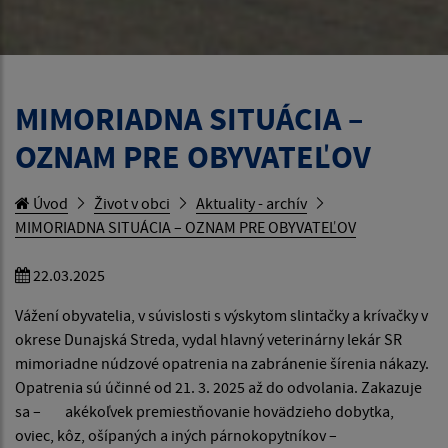
MIMORIADNA SITUÁCIA –
OZNAM PRE OBYVATEĽOV
Úvod
Život v obci
Aktuality - archív
MIMORIADNA SITUÁCIA – OZNAM PRE OBYVATEĽOV
22.03.2025
Vážení obyvatelia, v súvislosti s výskytom slintačky a krívačky v
okrese Dunajská Streda, vydal hlavný veterinárny lekár SR
mimoriadne núdzové opatrenia na zabránenie šírenia nákazy.
Opatrenia sú účinné od 21. 3. 2025 až do odvolania. Zakazuje
sa – akékoľvek premiestňovanie hovädzieho dobytka,
oviec, kôz, ošípaných a iných párnokopytníkov –