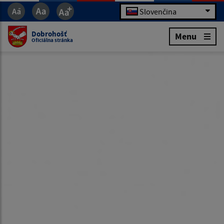
Slovenčina
Dobrohošť
Menu
Oficiálna stránka