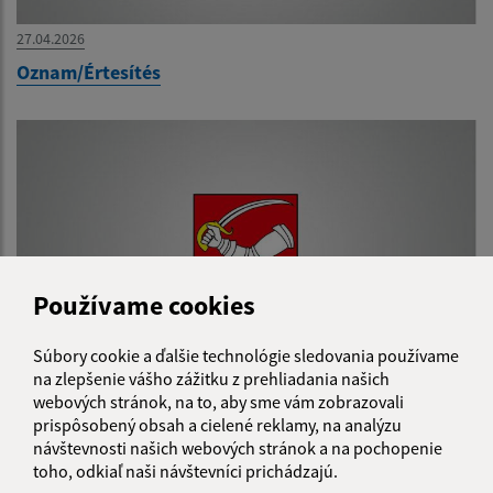
27.04.2026
Oznam/Értesítés
Používame cookies
Súbory cookie a ďalšie technológie sledovania používame
na zlepšenie vášho zážitku z prehliadania našich
webových stránok, na to, aby sme vám zobrazovali
24.04.2026
prispôsobený obsah a cielené reklamy, na analýzu
Pozvánka na mimoriadne zasadnutie dňa 28.4.2026
návštevnosti našich webových stránok a na pochopenie
toho, odkiaľ naši návštevníci prichádzajú.