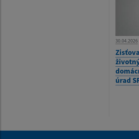
30.04.2026
Zisťov
životn
domácn
úrad S