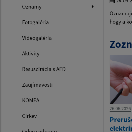
24.09.
Oznamy
Oznamujem
hogy a kö
Fotogaléria
Videogaléria
Zozn
Aktivity
Resuscitácia s AED
Zaujímavosti
KOMPA
26.06.2026
Cirkev
Preruše
elektr
Odvoz odpadu