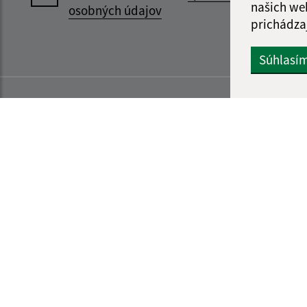
našich we
osobných údajov
prichádza
Súhlasí