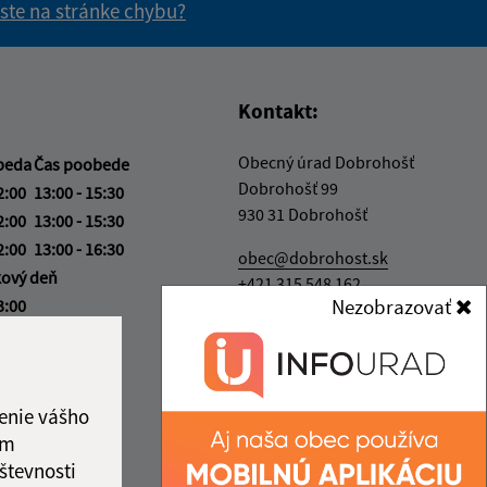
 ste na stránke chybu?
vás užitočné?
e pre vás užitočné?
Kontakt:
Obecný úrad Dobrohošť
beda
Čas poobede
Dobrohošť 99
2:00
13:00 - 15:30
930 31 Dobrohošť
2:00
13:00 - 15:30
2:00
13:00 - 16:30
obec@dobrohost.sk
kový deň
+421 315 548 162
Nezobrazovať
3:00
IČO: 00305359
ka:
12:00 - 13:00
enie vášho
ám
števnosti