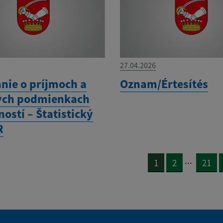
27.04.2026
anie o príjmoch a
Oznam/Értesítés
ých podmienkach
ostí – Štatistický
R
...
1
2
21