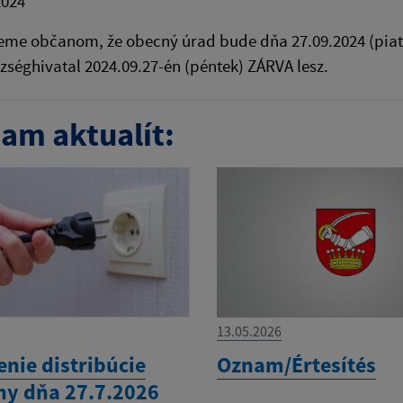
2024
e občanom, že obecný úrad bude dňa 27.09.2024 (piatok
zséghivatal 2024.09.27-én (péntek) ZÁRVA lesz.
am aktualít:
13.05.2026
nie distribúcie
Oznam/Értesítés
iny dňa 27.7.2026