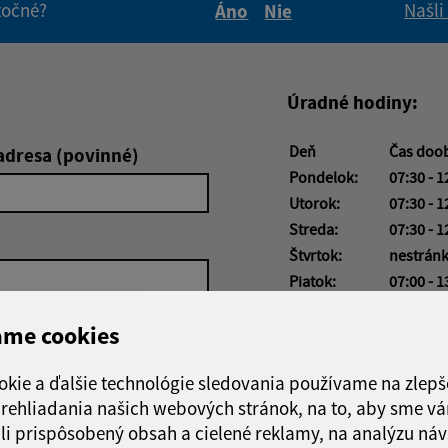
itočné?
Našli
Áno
Nie
Boli tieto informácie pre 
Boli tieto informáci
Úradné hodiny:
Deň
Čas doo
adresa (povinné)
Pondelok:
07:30 - 1
Utorok:
07:30 - 1
Streda:
07:30 - 1
Štvrtok:
nestrán
Piatok:
07:00 - 1
Obedňajšia prestáv
ame cookies
okie a ďalšie technológie sledovania používame na zlepš
 prehliadania našich webových stránok, na to, aby sme v
Google reCaptcha Response
li prispôsobený obsah a cielené reklamy, na analýzu náv
Odoslať správu