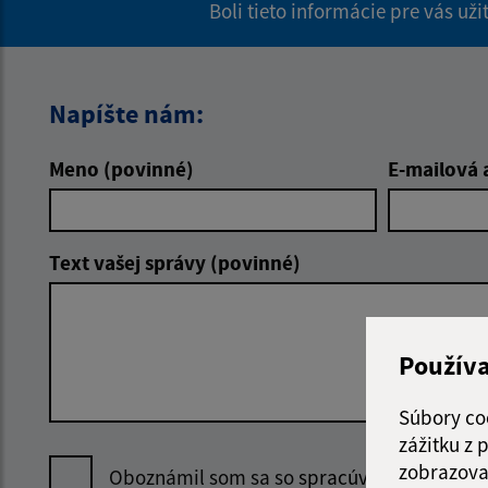
Boli tieto informácie pre vás už
Napíšte nám:
Meno (povinné)
E-mailová 
Text vašej správy (povinné)
Použív
Súbory co
zážitku z
zobrazova
Oboznámil som sa so
spracúvaním