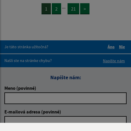
...
1
2
21
>
Je táto stránka užitočná?
Áno
Nie
Boli tieto 
Boli 
Našli ste na stránke chybu?
Napíšte nám
Napíšte nám:
Meno (povinné)
E-mailová adresa (povinné)