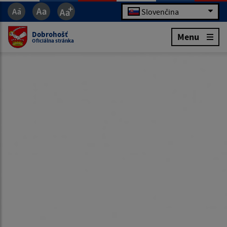
Slovenčina
Dobrohošť
Menu
Oficiálna stránka