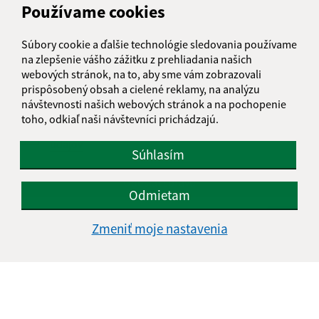
Používame cookies
Text vašej správy (povinné)
Súbory cookie a ďalšie technológie sledovania používame
na zlepšenie vášho zážitku z prehliadania našich
webových stránok, na to, aby sme vám zobrazovali
prispôsobený obsah a cielené reklamy, na analýzu
návštevnosti našich webových stránok a na pochopenie
toho, odkiaľ naši návštevníci prichádzajú.
Oboznámil som sa so
spracúvaním osobných
údajov
Súhlasím
Google reCaptcha Response
Odoslať správu
Odmietam
Zmeniť moje nastavenia
Úradné hodiny:
Deň
Čas doobeda
Čas poobede
Pondelok:
07:30 - 12:00
13:00 - 15:30
Utorok:
07:30 - 12:00
13:00 - 15:30