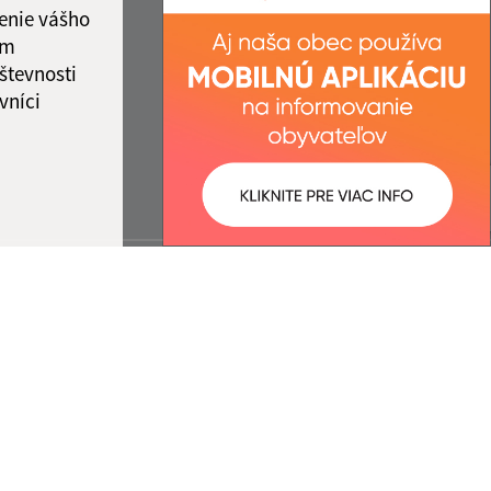
enie vášho
ám
števnosti
vníci