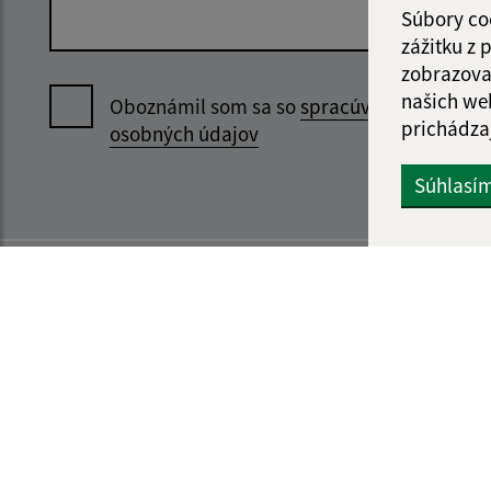
Súbory co
zážitku z
zobrazova
našich we
Oboznámil som sa so
spracúvaním
prichádza
osobných údajov
Súhlasí