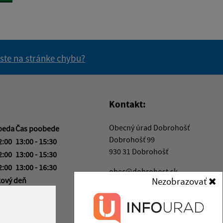
 ste na stránke chybu?
vás užitočné?
e pre vás užitočné?
Kontakt:
Obecný úrad Dobrohošť
beda
Čas poobede
Dobrohošť 99
2:00
13:00 - 15:30
930 31 Dobrohošť
2:00
13:00 - 15:30
2:00
13:00 - 16:30
obec@dobrohost.sk
kový deň
Nezobrazovať
+421 315 548 162
3:00
IČO: 00305359
ka:
12:00 - 13:00