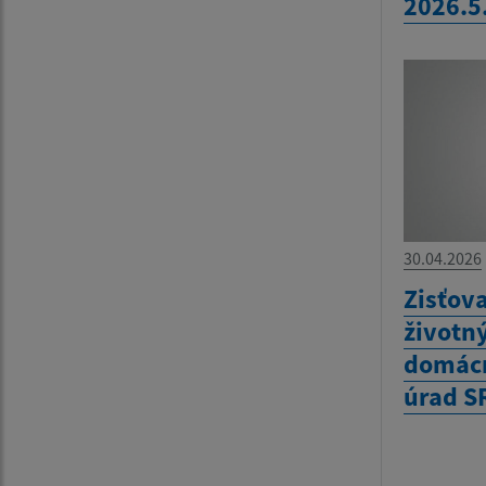
2026.5
30.04.2026
Zisťov
životn
domácn
úrad S