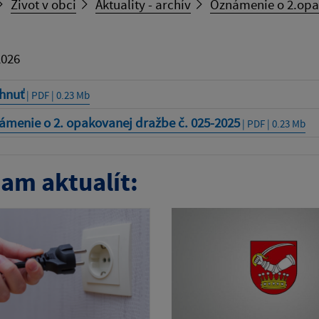
Život v obci
Aktuality - archív
Oznámenie o 2.opa
2026
ahnuť
| PDF | 0.23 Mb
ámenie o 2. opakovanej dražbe č. 025-2025
| PDF | 0.23 Mb
am aktualít: