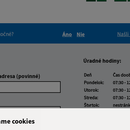
itočné?
Našli
Áno
Nie
Boli tieto informácie pre 
Boli tieto informáci
Úradné hodiny:
Deň
Čas doo
adresa (povinné)
Pondelok:
07:30 - 1
Utorok:
07:30 - 1
Streda:
07:30 - 1
Štvrtok:
nestrán
Piatok:
07:00 - 1
ame cookies
Obedňajšia prestáv