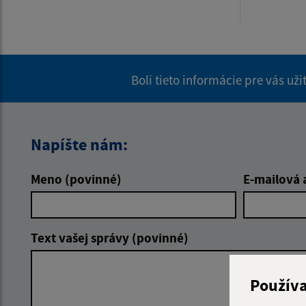
Boli tieto informácie pre vás už
Napíšte nám:
Meno (povinné)
E-mailová 
Text vašej správy (povinné)
Použív