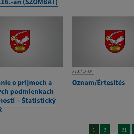
.16.-án (SZOMBAT)
27.04.2026
anie o príjmoch a
Oznam/Értesítés
ých podmienkach
ostí – Štatistický
R
...
1
2
21