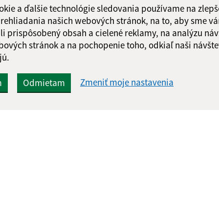
okie a ďalšie technológie sledovania používame na zlepš
 prehliadania našich webových stránok, na to, aby sme v
li prispôsobený obsah a cielené reklamy, na analýzu náv
Google reCaptcha Response
bových stránok a na pochopenie toho, odkiaľ naši návšte
Odoslať správu
jú.
Zmeniť moje nastavenia
m
Odmietam