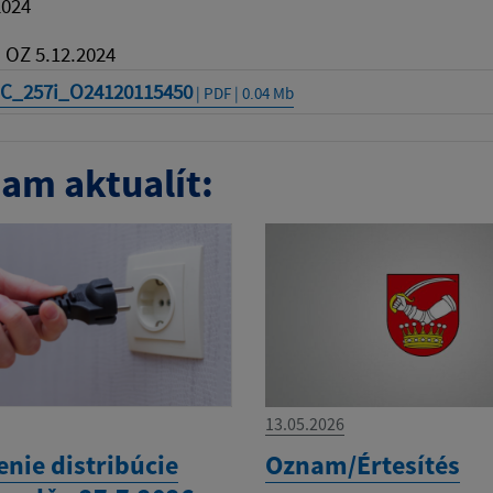
2024
 OZ 5.12.2024
C_257i_O24120115450
| PDF | 0.04 Mb
am aktualít:
13.05.2026
nie distribúcie
Oznam/Értesítés