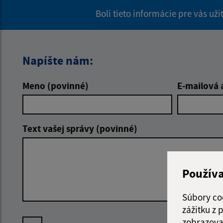
Boli tieto informácie pre vás už
Napíšte nám:
Meno (povinné)
E-mailová 
Text vašej správy (povinné)
Použív
Súbory co
zážitku z
zobrazova