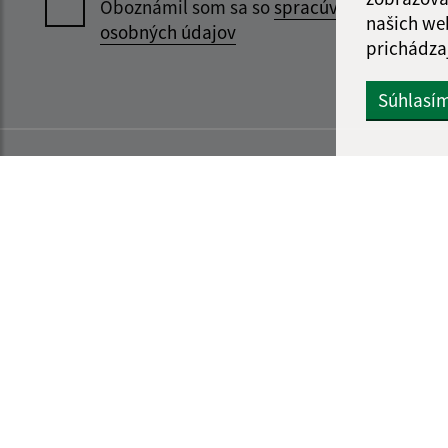
Oboznámil som sa so
spracúvaním
našich we
osobných údajov
prichádza
Súhlasí