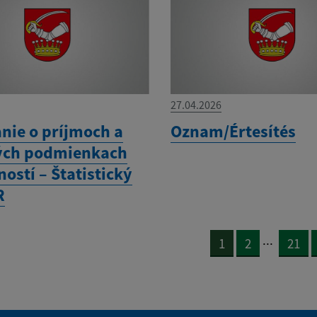
27.04.2026
anie o príjmoch a
Oznam/Értesítés
ých podmienkach
ostí – Štatistický
R
...
1
2
21