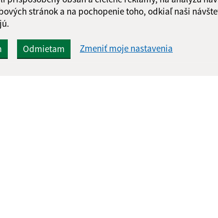
Odoslať správu
bových stránok a na pochopenie toho, odkiaľ naši návšte
jú.
Zmeniť moje nastavenia
m
Odmietam