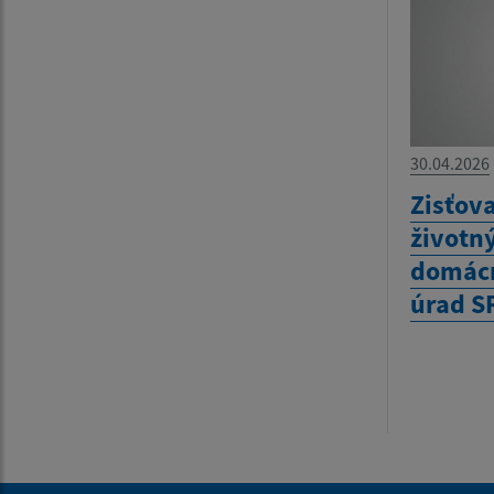
30.04.2026
Zisťov
životn
domácn
úrad S