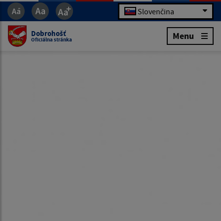
Slovenčina
Dobrohošť
Menu
Oficiálna stránka