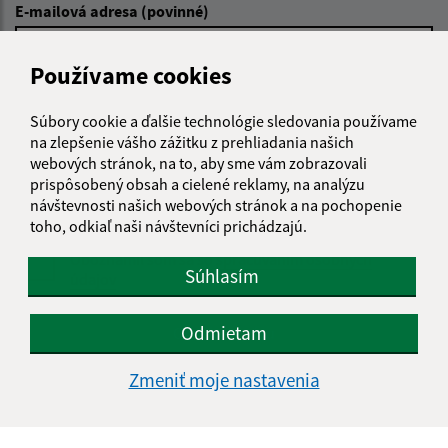
E-mailová adresa (povinné)
Používame cookies
Text vašej správy (povinné)
Súbory cookie a ďalšie technológie sledovania používame
na zlepšenie vášho zážitku z prehliadania našich
webových stránok, na to, aby sme vám zobrazovali
prispôsobený obsah a cielené reklamy, na analýzu
návštevnosti našich webových stránok a na pochopenie
toho, odkiaľ naši návštevníci prichádzajú.
Oboznámil som sa so
spracúvaním osobných
Súhlasím
údajov
Google reCaptcha Response
Odmietam
Odoslať správu
Zmeniť moje nastavenia
Úradné hodiny: