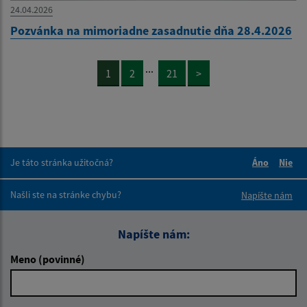
24.04.2026
Pozvánka na mimoriadne zasadnutie dňa 28.4.2026
...
1
2
21
>
Je táto stránka užitočná?
Áno
Nie
Boli tieto 
Boli 
Našli ste na stránke chybu?
Napíšte nám
Napíšte nám:
Meno (povinné)