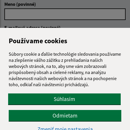
Meno (povinné)
E-mailová adresa (povinné)
Používame cookies
Text vašej správy (povinné)
Súbory cookie a ďalšie technológie sledovania používame
na zlepšenie vášho zážitku z prehliadania našich
webových stránok, na to, aby sme vám zobrazovali
prispôsobený obsah a cielené reklamy, na analýzu
návštevnosti našich webových stránok a na pochopenie
toho, odkiaľ naši návštevníci prichádzajú.
Súhlasím
Oboznámil som sa so
spracúvaním osobných
údajov
Odmietam
Google reCaptcha Response
Odoslať správu
Zmeniť moje nastavenia