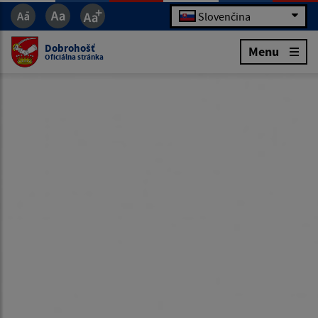
Slovenčina
Dobrohošť
Menu
Oficiálna stránka