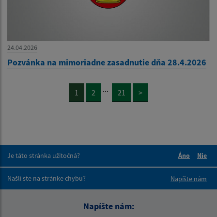
24.04.2026
Pozvánka na mimoriadne zasadnutie dňa 28.4.2026
...
1
2
21
>
Je táto stránka užitočná?
Áno
Nie
Boli tieto 
Boli 
Našli ste na stránke chybu?
Napíšte nám
Napíšte nám: